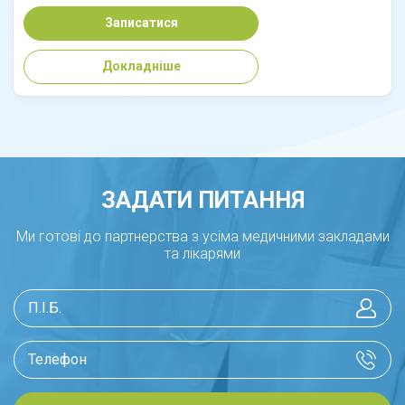
Записатися
Докладніше
ЗАДАТИ ПИТАННЯ
Ми готові до партнерства з усіма медичними закладами
та лікарями