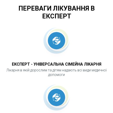
після завершення обстеження.
ПЕРЕВАГИ ЛІКУВАННЯ В
ЕКСПЕРТ
ЧОМУ ДОПЛЕРОМЕТРІЯ Є ВАЖЛИВОЮ?
Метод дозволяє своєчасно виявити судинні
порушення, оцінити ризики ускладнень і
прийняти обґрунтовані клінічні рішення.
Доплерометрія є безпечною, не має
ЕКСПЕРТ - УНІВЕРСАЛЬНА СІМЕЙНА ЛІКАРНЯ
променевого навантаження та може
Лікарня в якій дорослим та дітям надають всі види медичної
допомоги
виконуватися повторно для динамічного
спостереження.