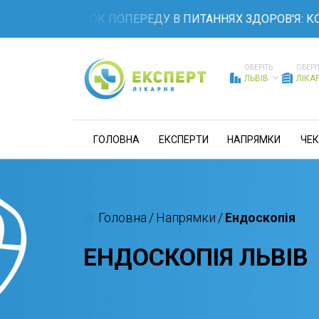
ТЕ НА КРОК ПОПЕРЕДУ В ПИТАННЯХ ЗДОРОВ'Я: КОМПЛЕ
ОБЕРІТЬ
ОБЕРІ
ЛЬВІВ
ЛІКА
ГОЛОВНА
ЕКСПЕРТИ
НАПРЯМКИ
ЧЕК
Головна
/
Напрямки
/
Ендоскопія
ЕНДОСКОПІЯ ЛЬВІВ