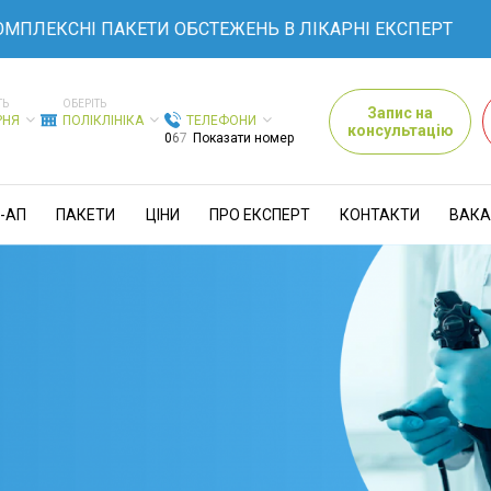
КСНІ ПАКЕТИ ОБСТЕЖЕНЬ В ЛІКАРНІ ЕКСПЕРТ
ТЬ
ОБЕРІТЬ
Запис на
РНЯ
ПОЛІКЛІНІКА
ТЕЛЕФОНИ
консультацію
0
6
7
Показати номер
-АП
ПАКЕТИ
ЦІНИ
ПРО ЕКСПЕРТ
КОНТАКТИ
ВАКА