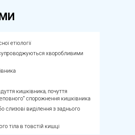
лікарю змогу провести максимально
ОМИ
 додаткові фото, відео та за потреби
ієнтацією після процедури.
ної етіології
лю, що дозволяє лікарю отримати
о супроводжуються хворобливими
івника
ого виявлення захворювань і надання
здуття кишківника, почуття
неповного" спорожнення кишківника
або слизові виділення з заднього
го тіла в товстій кишці