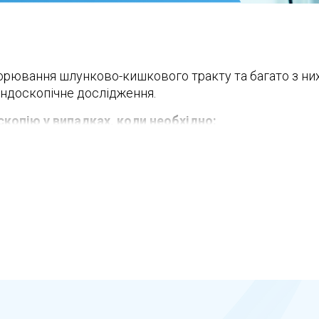
рювання шлунково-кишкового тракту та багато з них
ендоскопічне дослідження.
копію у випадках, коли необхідно:
их як нудота, блювота, біль у животі, утруднення ко
ля перевірки таких станів, як анемія, запалення, пухл
кання судини, що кровоточить, розширення звуженого
часний метод обстеження “ендоскопія у сні”.
аксимально комфортно та безпечно для пацієнта.
тозною седацією має багато переваг, серед яких:
є болю або неприємних відчуттів