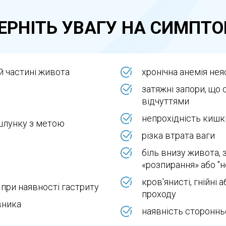
яє пацієнту перебувати в спокійному стані, що дає 
ЕРНІТЬ УВАГУ НА СИМПТ
лікар може без обмежень оглядати всі ділянки, робити
наркозу, седація не викликає млявості чи проблем з ор
ій частині живота
хронічна анемія неяс
ний та повний огляд, без блювотного рефлексу чи бо
затяжні запори, щ
відчуттями
непрохідність кишк
для комфортного та ефективного обстеження, швидк
шлунку з метою
різка втрата ваги
біль внизу живота, 
беруть найкращий спосіб діагностики саме для вас!
«розпирання» або "
кров'янисті, гнійні 
 при наявності гастриту
проходу
вника
наявність сторонньо