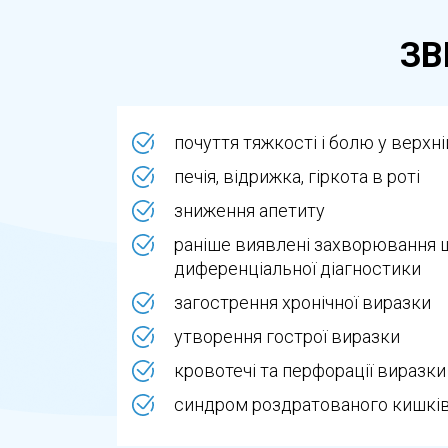
✔ Повне розслаблення: седація дозвол
точне та детальне обстеження
ЗВ
✔ Підвищена точність: під час седації 
проводити забір матеріалу
✔ Легкість у переносі: на відміну від 
почуття тяжкості і болю у верхн
Головна перевага цього методу — якіс
печія, відрижка, гіркота в роті
найточніші результати.
зниження апетиту
Лікарня ЕКСПЕРТ пропонує цей метод 
раніше виявлені захворювання 
необхідної допомоги.
диференціальної діагностики
загострення хронічної виразки
Звертайтесь до нас, наші ЕКСПЕРТИ під
утворення гострої виразки
кровотечі та перфорації виразки
синдром роздратованого кишкі