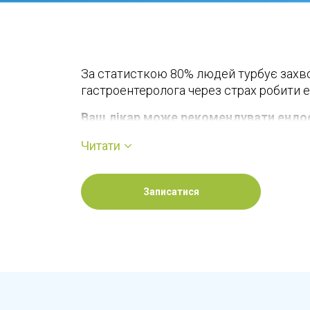
За статисткою 80% людей турбує захво
гастроентеролога через страх робити 
Ваш лікар може рекомендувати ендос
Визначити причину симптомів, так
Читати
Провести забір тканин (біопсію) д
Виконати операцію з метою припі
Записатися
стороннього предмета.
Команда ЛІКАРНІ ЕКСПЕРТ, пропонує су
Вона дозволяє провести дослідження м
Ендоскопічне дослідження з медикамен
✔ Без дискомфорту: пацієнт не відчува