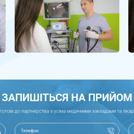
ЗАПИШІТЬСЯ НА ПРИЙОМ
готові до партнерства з усіма медичними закладами та ліка