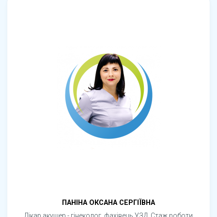
ПАНІНА ОКСАНА СЕРГІЇВНА
Лікар акушер - гінеколог, фахівець УЗД. Стаж роботи