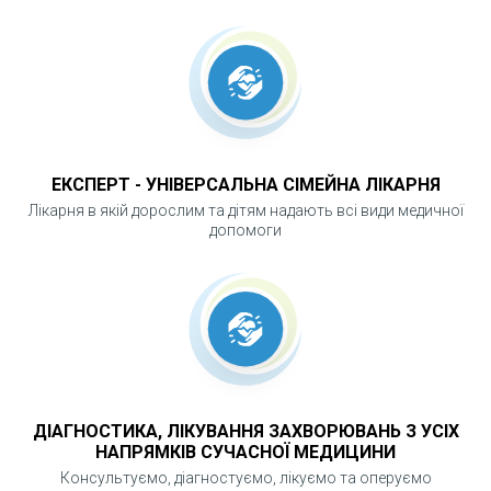
щодо подальших дій.
ЧОМУ ЛАБОРАТОРНА ДІАГНОСТИКА Є
ВАЖЛИВОЮ?
Багато захворювань на ранніх стадіях не
ЕКСПЕРТ - УНІВЕРСАЛЬНА СІМЕЙНА ЛІКАРНЯ
мають виражених симптомів. Лабораторні
Лікарня в якій дорослим та дітям надають всі види медичної
дослідження дозволяють виявити порушення
допомоги
ще до появи клінічних проявів, що значно
підвищує ефективність лікування. Регулярна
лабораторна діагностика є ключем до
профілактики, своєчасної терапії та контролю
стану здоров’я.
ДІАГНОСТИКА, ЛІКУВАННЯ ЗАХВОРЮВАНЬ З УСІХ
НАПРЯМКІВ СУЧАСНОЇ МЕДИЦИНИ
Консультуємо, діагностуємо, лікуємо та оперуємо