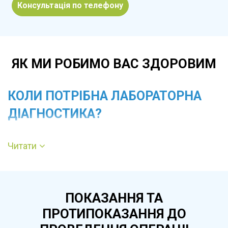
Консультація по телефону
ЯК МИ РОБИМО ВАС ЗДОРОВИМ
КОЛИ ПОТРІБНА ЛАБОРАТОРНА
ДІАГНОСТИКА?
Обстеження призначають при появі скарг, під
Читати
час профілактичних оглядів, перед
оперативними втручаннями, у процесі
лікування або для контролю хронічних
ПОКАЗАННЯ ТА
захворювань. Лабораторна діагностика
ПРОТИПОКАЗАННЯ ДО
необхідна при підозрі на запальні процеси,