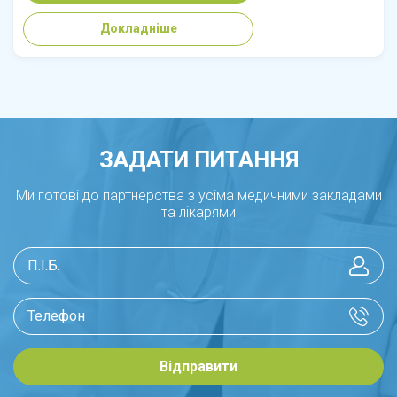
Докладніше
ЗАДАТИ ПИТАННЯ
Ми готові до партнерства з усіма медичними закладами
та лікарями
Відправити