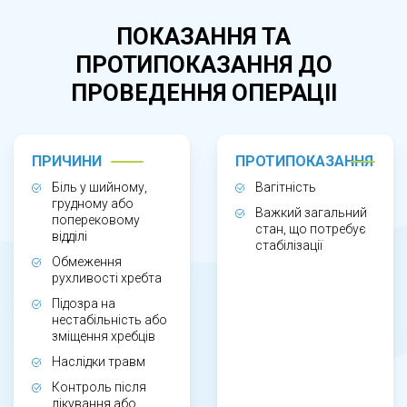
обмеженні рухів, підозрі на нестабільність
ПОКАЗАННЯ ТА
хребта, спондилолістез, міжхребцеві
ПРОТИПОКАЗАННЯ ДО
порушення, а також після травм або
ПРОВЕДЕННЯ ОПЕРАЦІІ
оперативних втручань. Функціональні проби
часто застосовують для уточнення діагнозу,
коли стандартна рентгенографія не дає
ПРИЧИНИ
ПРОТИПОКАЗАННЯ
повної картини.
Біль у шийному,
Вагітність
грудному або
Важкий загальний
поперековому
стан, що потребує
відділі
стабілізації
Обмеження
рухливості хребта
ЯК ПРОХОДИТЬ ОБСТЕЖЕННЯ?
Підозра на
нестабільність або
Під час дослідження пацієнт виконує знімки
зміщення хребців
хребта в різних положеннях — зазвичай при
Наслідки травм
згинанні та розгинанні. Це дозволяє лікарю
Контроль після
лікування або