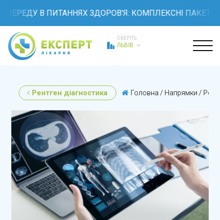
ЕРЕДУ В ПИТАННЯХ ЗДОРОВ'Я: КОМПЛЕКСНІ ПАКЕТИ ОБС
ОБЕРІТЬ
ЛЬВІВ
Рентген діагностика
Головна
/
Напрямки
/
Рент