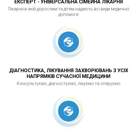
ЕКСПЕРТ - УНІВЕРСАЛЬНА СІМЕЙНА ЛІКАРНЯ
Лікарня в якій дорослим та дітям надають всі види медичної
допомоги
ДІАГНОСТИКА, ЛІКУВАННЯ ЗАХВОРЮВАНЬ З УСІХ
НАПРЯМКІВ СУЧАСНОЇ МЕДИЦИНИ
Ми не проводимо "шаблонні" операції,а
Консультуємо, діагностуємо, лікуємо та оперуємо
підбираємо метод індивідуально
ПЛАСТИКА ГРУДЕЙ
Збільшення грудей (аугментаційна
мамопластика з та без імплантів,
використовуючи власну жирову