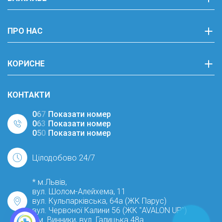
ПРО НАС
КОРИСНЕ
КОНТАКТИ
0
6
7
Показати номер
0
6
3
Показати номер
0
5
0
Показати номер
Цілодобово 24/7
* м.Львів,
вул. Шолом-Алейхема, 11
вул. Кульпарківська, 64а (ЖК Парус)
вул. Червоної Калини 56 (ЖК "AVALON UP")
* м. Винники, вул. Галицька 48а