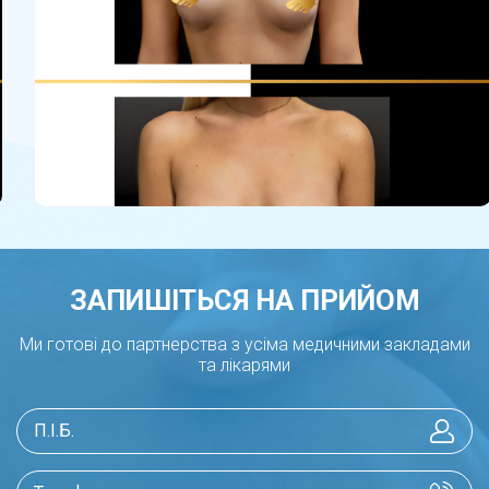
Відновлення після маммопластики
В умовах стаціонару ЛІКАРНІ
ЕКСПЕРТ пацієнт після операції перебуває у
комфортних палатах під прстійним
супроводом спеціалістів. Після цього разом із
лікарем приймається рішення про подальше
перебування або направлення зі стаціонару
ЗАПИШІТЬСЯ НА ПРИЙОМ
на амбулаторний супровід. Повна реабілітація
після маммопластики займає близько двох
Ми готові до партнерства з усіма медичними закладами
місяців, а оцінка естетичного ефекту операції
та лікарями
проводиться через 4-6 місяців.
Підсумок роботи досвідчених хірургів
ЛІКАРНІ ЕКСПЕРТ - груди природного