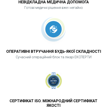
НЕВІДКЛАДНА МЕДИЧНА ДОПОМОГА
клітковину)
Готові медичні рішення вже і негайно
Операції з приводу гінекомастії у чоловіків
(видалення залозистої тканини та/або
ліпосакція ділянки грудних залоз)
Підтяжка грудей, мастопексія
(вертикальна, якірна «Inverted-T»,
периареолярна)
ОПЕРАТИВНІ ВТРУЧАННЯ БУДЬ-ЯКОЇ СКЛАДНОСТІ
Сучасний операційний блок та лікарі ЕКСПЕРТИ
Ліпофілінг молочних залоз
Комбіновані операції на молочних залозах
Реконструктивні операції на молочних
СЕРТИФІКАТ ISO. МІЖНАРОДНИЙ СЕРТИФІКАТ
залозах
ЯКОСТІ