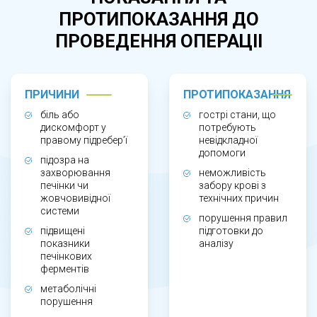
підозрі на гепатит, стеатотичну хворобу
ПРОТИПОКАЗАННЯ ДО
печінки, холецистит, жовчно-кам’яну хворобу,
ПРОВЕДЕННЯ ОПЕРАЦІІ
а також для контролю стану печінки на фоні
прийому лікарських препаратів або
метаболічних порушень.
ПРИЧИНИ
ПРОТИПОКАЗАННЯ
біль або
гострі стани, що
дискомфорт у
потребують
ЯК ПРОВОДЯТЬСЯ ПЕЧІНКОВІ ПРОБИ?
правому підребер’ї
невідкладної
допомоги
підозра на
Для дослідження беруть венозну кров,
захворювання
неможливість
печінки чи
забору крові з
зазвичай натще. Аналіз не потребує складної
жовчовивідної
технічних причин
системи
підготовки, однак лікар може надати
порушення правил
підвищені
підготовки до
рекомендації щодо харчування або
показники
аналізу
тимчасового обмеження прийому окремих
печінкових
ферментів
препаратів. Результати дозволяють оцінити
метаболічні
активність печінкових ферментів, білковий
порушення