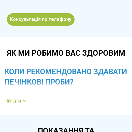
Консультація по телефону
ЯК МИ РОБИМО ВАС ЗДОРОВИМ
КОЛИ РЕКОМЕНДОВАНО ЗДАВАТИ
ПЕЧІНКОВІ ПРОБИ?
Обстеження призначають при болю або
Читати
важкості в правому підребер’ї, гіркоті в роті,
нудоті, зниженні апетиту, пожовтінні шкіри чи
слизових. Печінкові проби необхідні при
ПОКАЗАННЯ ТА