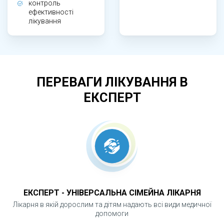
обмін і функцію жовчовиділення.
контроль
ефективності
лікування
ЧОМУ ПЕЧІНКОВІ ПРОБИ Є ВАЖЛИВИМИ?
Печінка виконує ключову роль у детоксикації,
обміні речовин і травленні, тому порушення її
ПЕРЕВАГИ ЛІКУВАННЯ В
функції можуть довго залишатися
ЕКСПЕРТ
непоміченими. Печінкові проби дозволяють
виявити зміни на ранніх стадіях, оцінити
ступінь ураження та своєчасно розпочати
лікування або корекцію способу життя.
ЕКСПЕРТ - УНІВЕРСАЛЬНА СІМЕЙНА ЛІКАРНЯ
Лікарня в якій дорослим та дітям надають всі види медичної
допомоги