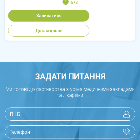
672
Записатися
Докладніше
ЗАДАТИ ПИТАННЯ
Ми готові до партнерства з усіма медичними закладами
та лікарями