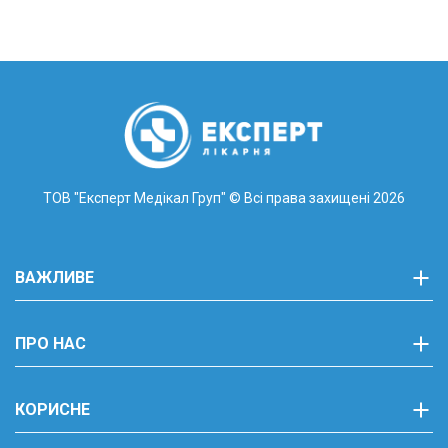
0
6
7
Показати номер
0
6
3
Показати номер
24-07
0
5
0
Показати номер
м.Львів,
м. Винники, вул. Галицька 48а
вул. Шолом-Алейхема, 11
ПН-СБ 08.00 - 20.00
Цілодобово 24/7
НД 09:00 - 18:00
ТОВ "Експерт Медікал Груп"
© Всі права захищені 2026
0
6
7
Показати номер
0
6
3
Показати номер
0
5
0
Показати номер
ВАЖЛИВЕ
м. Львів
вул.Червоної Калини 56
ЖК "Avalon UP"
ПРО НАС
ПН-СБ 08:00-20:00
НД 09:00-18:00
КОРИСНЕ