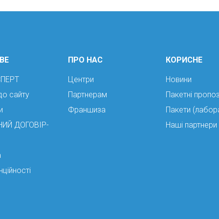
ВЕ
ПРО НАС
КОРИСНЕ
СПЕРТ
Центри
Новини
до сайту
Партнерам
Пакетні пропоз
и
Франшиза
Пакети (лабор
НИЙ ДОГОВІР-
Наші партнери
а
нційності