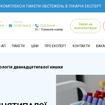
КОМПЛЕКСНІ ПАКЕТИ ОБСТЕЖЕНЬ В ЛІКАРНІ ЕКСПЕРТ
ТЬ
ОБЕРІТЬ
Запис на
РНЯ
ПОЛІКЛІНІКА
ТЕЛЕФОНИ
консультацію
0
6
7
Показати номер
-АП
ПАКЕТИ
ЦІНИ
ПРО ЕКСПЕРТ
КОНТАКТИ
ВАКА
ологія дванадцятипалої кишки