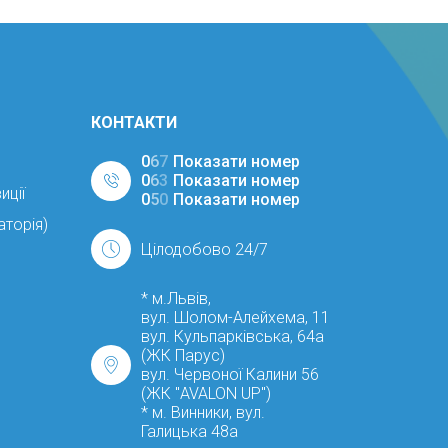
КОНТАКТИ
0
6
7
Показати номер
0
6
3
Показати номер
иції
0
5
0
Показати номер
аторія)
Цілодобово 24/7
* м.Львів,
вул. Шолом-Алейхема, 11
вул. Кульпарківська, 64а
(ЖК Парус)
вул. Червоної Калини 56
(ЖК "AVALON UP")
* м. Винники, вул.
Галицька 48а