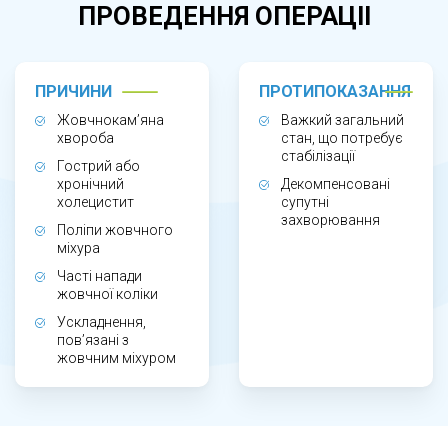
Холецистектомія - хірургічне видалення
ПРОВЕДЕННЯ ОПЕРАЦІІ
жовчного міхура.
ПРИЧИНИ
ПРОТИПОКАЗАННЯ
ПОКАЗИ ТА ПРОТИПОКАЗИ ДО
Жовчнокам’яна
Важкий загальний
ПРОВЕДЕННЯ ХОЛЕЦИСТЕКТОМІЇ
хвороба
стан, що потребує
стабілізації
Гострий або
хронічний
Декомпенсовані
Покази до холецистектомії:
холецистит
супутні
захворювання
Поліпи жовчного
Холелітіаз - наявність каменів у жовчному
міхура
міхурі
Часті напади
жовчної коліки
Холецистит - запалення жовчного міхура
Ускладнення,
пов’язані з
Абсолютних протипоказів до проведення
жовчним міхуром
холецистектомії немає, наявні лише ризики
пов’язані з анестезією. Відносними
протипоказами є нестабільність