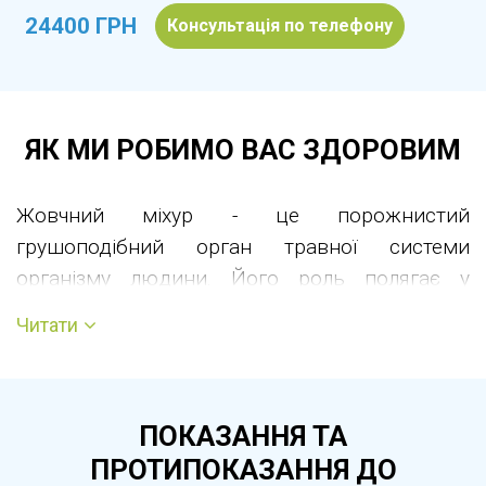
24400 ГРН
Консультація по телефону
ЯК МИ РОБИМО ВАС ЗДОРОВИМ
Жовчний міхур - це порожнистий
грушоподібний орган травної системи
організму людини. Його роль полягає у
зберіганні жовчі, що виробляється в печінці і
Читати
двома протоками надходить до жовчного
міхура, звідки виділяється у кишківник.
Основна функція жовчі для травлення -
ПОКАЗАННЯ ТА
розщеплення жирів.
ПРОТИПОКАЗАННЯ ДО