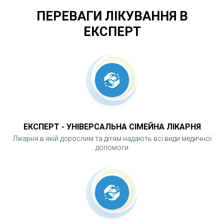
гемодинаміки чи дихання, коагулопатії, цироз
ПЕРЕВАГИ ЛІКУВАННЯ В
печінки, портальна гіпертензія.
ЕКСПЕРТ
Симптоми, що можуть свідчити про наявність
патології жовчного міхура (холелітіаз/
холецистит):
Біль у правому підребер’ї, можлива
іррадіація у праве плече
ЕКСПЕРТ - УНІВЕРСАЛЬНА СІМЕЙНА ЛІКАРНЯ
Нудота, блювання
Лікарня в якій дорослим та дітям надають всі види медичної
допомоги
Здуття живота
Затримка випорожнень і газів
Жовтушність білків очей
Підвищення температури тіла (в