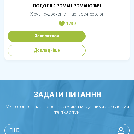
ПОДОЛЯК РОМАН РОМАНОВИЧ
Хірург-ендоскопіст, гастроентеролог
1239
Записатися
Докладніше
ЗАДАТИ ПИТАННЯ
Ми готові до партнерства з усіма медичними закладами
та лікарями