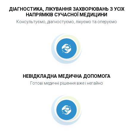
середньому до 37,2 °С)
ДІАГНОСТИКА, ЛІКУВАННЯ ЗАХВОРЮВАНЬ З УСІХ
Діагностика:
НАПРЯМКІВ СУЧАСНОЇ МЕДИЦИНИ
Консультуємо, діагностуємо, лікуємо та оперуємо
Ретельний збір історії хвороби.
Фізикальне обстеження - виявлення
місцевих симптомів.
Лабораторні дослідження - аналіз крові
(загальний та біохімічний) та сечі.
НЕВІДКЛАДНА МЕДИЧНА ДОПОМОГА
Інструментальні дослідження - УЗД
Готові медичні рішення вже і негайно
черевної порожнини/сонографія/
комп’ютерна томографія.
ТИПИ ХОЛЕЦИСТЕКТОМІЇ
Розрізняють два основні типи: