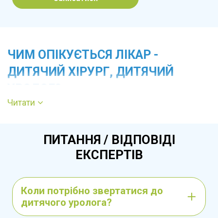
ЧИМ ОПІКУЄТЬСЯ ЛІКАР -
ДИТЯЧИЙ ХІРУРГ, ДИТЯЧИЙ
УРОЛОГ?
Читати
СПЕЦИФІКА РОБОТИ ДИТЯЧОГО
ПИТАННЯ / ВІДПОВІДІ
ХІРУРГА.
ЕКСПЕРТІВ
Дитячий хірург спеціалізується на
діагностиці, лікуванні та профілактиці
Коли потрібно звертатися до
хірургічних патологій у дітей від
дитячого уролога?
народження до підліткового віку.
Ця робота