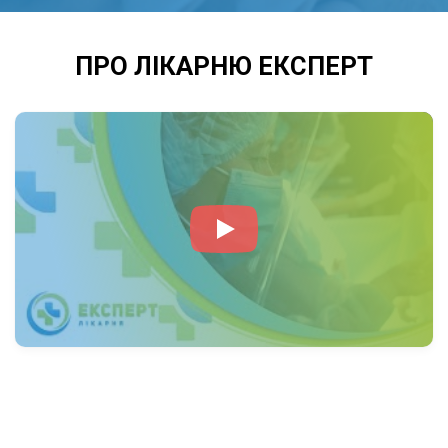
швидко відновлюється, але чутливий до
інфекцій і стресів.
ПРО ЛІКАРНЮ ЕКСПЕРТ
Психологічний контакт:
дитячий хірург
повинен створити атмосферу довіри, що
значно полегшує лікувальний процес.
Комплексний підхід:
враховуються як
фізичний, так і емоційний стан дитини.
ЗНАЧЕННЯ ПРОФЕСІЇ ДИТЯЧОГО
ХІРУРГА.
Дитячий хірург не тільки лікує, а й будує
основу для здоров’я та гармонійного
розвитку дитини. Його робота є запорукою