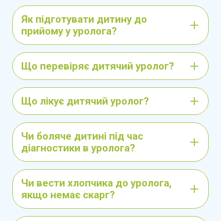
поєднує медичну майстерність і тонкий підхід
Як підготувати дитину до
до дитини та її родини, забезпечуючи
прийому у уролога?
високоякісну допомогу в складних
ситуаціях. Робота дитячого хірурга вимагає
комплексного підходу, що включає:
Що перевіряє дитячий уролог?
Ретельну діагностику
з використанням
сучасних методів (УЗД, КТ, МРТ,
Що лікує дитячий уролог?
лабораторні аналізи).
Лікування вроджених і набутих
Чи боляче дитині під час
діагностики в уролога?
захворювань
, таких як грижі, патології
шлунково-кишкового тракту, травми,
апендицит та запальні процеси.
Чи вести хлопчика до уролога,
якщо немає скарг?
Виконання малоінвазивних операцій
(лапароскопія) для зниження