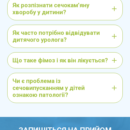
травматизації та скорочення періоду
Як розпізнати сечокам’яну
реабілітації.
хворобу у дитини?
Психологічну підтримку
для зменшення
стресу у дітей і їхніх батьків перед
Як часто потрібно відвідувати
медичними процедурами.
дитячого уролога?
МЕДИЧНІ ПОСЛУГИ ДИТЯЧОГО
Що таке фімоз і як він лікується?
ХІРУРГА.
Чи є проблема із
Консультація
– аналіз симптомів, огляд
сечовипусканням у дітей
та складання плану лікування.
ознакою патології?
Малоінвазивна хірургія
– операції із
мінімальним втручанням.
Хірургічне лікування
вроджених і набутих