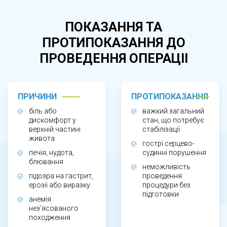
відчутті важкості після їжі, зниженні апетиту.
Дослідження необхідне при підозрі на
ПОКАЗАННЯ ТА
гастрит, ерозії, виразкову хворобу,
ПРОТИПОКАЗАННЯ ДО
гастроезофагеальну рефлюксну хворобу, а
ПРОВЕДЕННЯ ОПЕРАЦІІ
також при анемії нез’ясованого походження.
Гастроскопію також проводять для контролю
ефективності лікування або динамічного
ПРИЧИНИ
ПРОТИПОКАЗАННЯ
спостереження.
біль або
важкий загальний
дискомфорт у
стан, що потребує
верхній частині
стабілізації
ЯК ПРОХОДИТЬ ФІБРОГАСТРОСКОПІЯ?
живота
гострі серцево-
печія, нудота,
судинні порушення
блювання
Процедура виконується натще та зазвичай
неможливість
підозра на гастрит,
проведення
триває кілька хвилин. Під час обстеження
ерозії або виразку
процедури без
підготовки
тонкий гнучкий ендоскоп вводять через
анемія
нез’ясованого
ротову порожнину, що дозволяє лікарю
походження