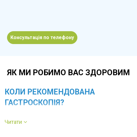
Консультація по телефону
ЯК МИ РОБИМО ВАС ЗДОРОВИМ
КОЛИ РЕКОМЕНДОВАНА
ГАСТРОСКОПІЯ?
Фіброгастроскопію призначають при болях у
Читати
верхній частині живота, печії, нудоті, блюванні,