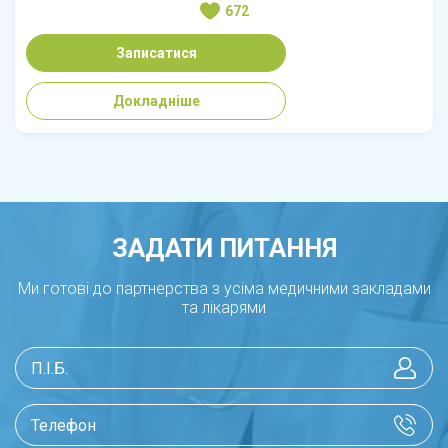
672
Записатися
Докладніше
ЗАДАТИ ПИТАННЯ
Ми готові до партнерства з усіма медичними закладами
та лікарями