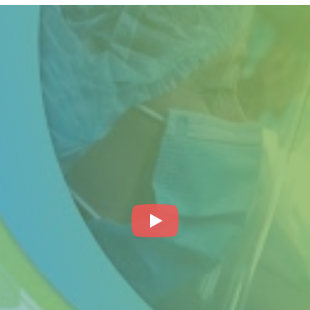
органів малого тазу, що дозволяє оцінити стан репрод
атології.
ап для діагностики ендокринних порушень.
змогу детально вивчити стан шийки матки та виявити 
інг на рак шийки матки, який є одним із ключових інс
КАРНІ ЕКСПЕРТ.
ивідуальний підхід до кожної пацієнтки, забезпечуюч
 та гінекології.
Наші акушери-гінекологи мають баг
ання.
стичні процедури виконуються з використанням висок
гітності
: забезпечують комфортне та безпечне спост
перт доступні для пацієнтів із різними фінансовими 