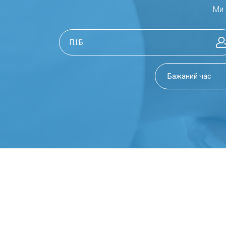
Ведення вагітності:
спостереження
Ми 
консультації.
Планування вагітності
: консульт
необхідної терапії.
Кольпоскопія
: огляд шийки матки
Біопсія шийки матки
: метод забо
Лікування патології шийки матки
Підбір контрацепції
: консультаці
жінки.
Плазмотерапія в гінекології
: суч
стимуляції процесів відновлення 
Видалення кондилом піхви та ву
МЕТОДИ ДІАГНОСТИКИ В АКУШ