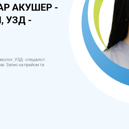
АР АКУШЕР -
, УЗД -
неколог, УЗД - спеціаліст.
ові. Запис на прийом та