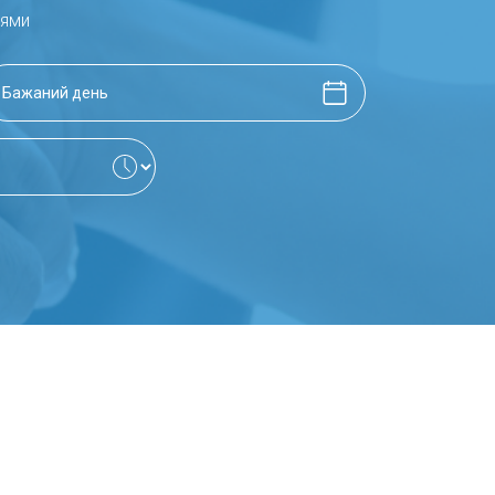
що включає всі необхідні обстеження та
рями
приводу способу життя, обстежень і
ляти патології на ранніх стадіях.
.
а інші сучасні методи.
відповідають здоров’ю та способу життя
я власної плазми пацієнтки для