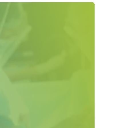
уктивних органів, виявити
передракові стани.
трументів профілактики.
и високий рівень медичної допомоги та
аторічний досвід роботи та
оточних апаратів.
ереження за вагітними.
можливостями.