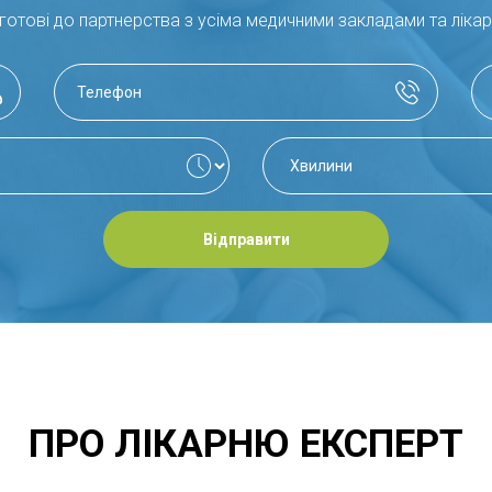
 за здоров’ям матері та плоду протягом вагітності, 
готові до партнерства з усіма медичними закладами та ліка
ації щодо підготовки до вагітності та рекомендації з 
 за допомогою спеціального приладу, що дозволяє вияв
ру тканин для подальшого лабораторного дослідження
: включає лазерну терапію, радіохвильове лікування т
Відправити
я та підбір індивідуальних методів контрацепції, що 
асний метод лікування, який передбачає використанн
тканин.
льви
: малоінвазивні методи видалення новоутворень.
ПРО ЛІКАРНЮ ЕКСПЕРТ
ЕРСЬКО-ГІНЕКОЛОГІЧНІЙ ПРАКТИЦІ.