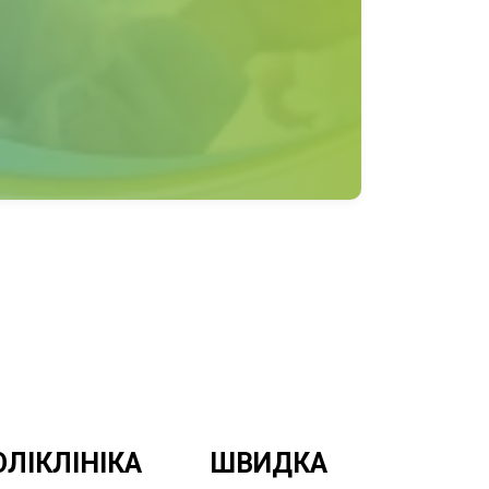
найкращих акушерів-гінекологів Львова.
ОЛІКЛІНІКА
ШВИДКА