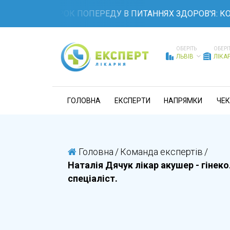
ТЕ НА КРОК ПОПЕРЕДУ В ПИТАННЯХ ЗДОРОВ'Я: КОМПЛЕ
ОБЕРІТЬ
ОБЕРІ
ЛЬВІВ
ЛІКА
ГОЛОВНА
ЕКСПЕРТИ
НАПРЯМКИ
ЧЕК
Головна
/
Команда експертів
/
Наталія Дячук лікар акушер - гінеко
спеціаліст.