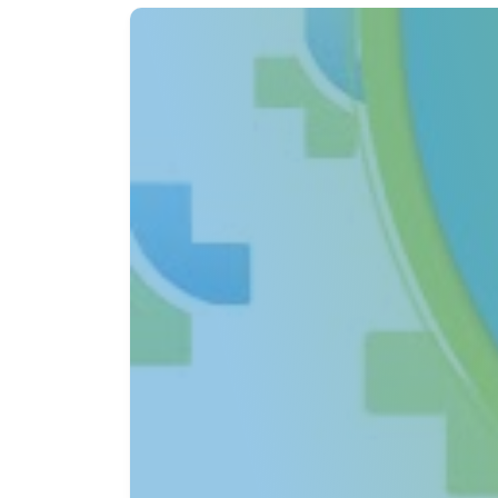
УЗД
: ультразвукова діагностика 
новоутворення, запалення та інші п
Аналізи на гормони
: важливий ет
Кольпоскопія та біопсія
: дають 
Цитологічні дослідження
: скрин
ПЕРЕВАГИ ЛІКУВАННЯ В ЛІ
Лікарня Експерт у Львові пропонує інд
найкращих фахівців у галузі акушерства
використовують сучасні методи лікув
Ми гарантуємо:
Сучасне обладнання
: всі діагно
Комплексні програми ведення ва
Лояльні ціни:
послуги лікарні Екс