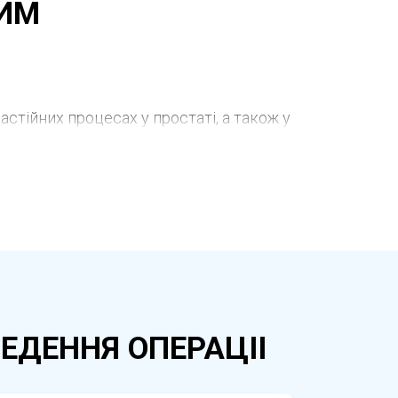
ВИМ
стійних процесах у простаті, а також у
ків може призначатися при болях у
препарату здійснюється за визначеною
роцедура триває недовго та зазвичай
 від діагнозу та клінічного перебігу
ЕДЕННЯ ОПЕРАЦІІ