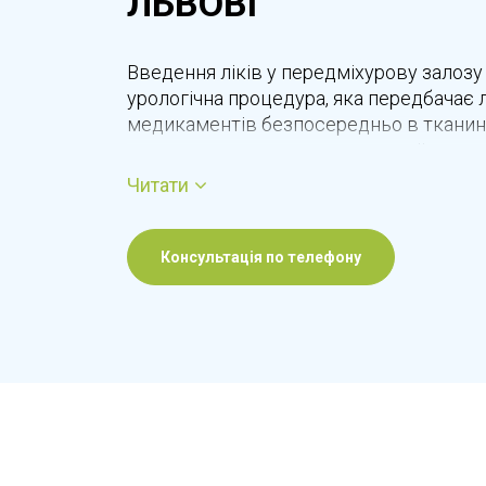
ЛЬВОВІ
Введення ліків у передміхурову залозу
урологічна процедура, яка передбачає
медикаментів безпосередньо в тканину
дозволяє досягти максимальної концен
засобу в зоні запалення, швидше зменши
Читати
відновити функцію передміхурової зал
застосовується в комплексному лікува
простатиту та інших захворювань прос
Консультація по телефону
препаратів у простату проводиться в ум
дотриманням стерильності та сучасних 