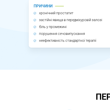
Безпосередній вплив на передміхуров
ПРИЧИНИ
кровообіг у тканинах простати. Такий 
хронічний простатит
форму. У Львові пацієнти можуть розр
застійні явища в передміхуровій залозі
біль у промежині
порушення сечовипускання
неефективність стандартної терапії
ПЕ