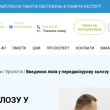
КСНІ ПАКЕТИ ОБСТЕЖЕНЬ В ЛІКАРНІ ЕКСПЕРТ
ТЬ
ОБЕРІТЬ
Запис на
РНЯ
ПОЛІКЛІНІКА
ТЕЛЕФОНИ
консультацію
0
6
7
Показати номер
-АП
ПАКЕТИ
ЦІНИ
ПРО ЕКСПЕРТ
КОНТАКТИ
ВАКА
и
/
Урологія
/
Введення ліків у передміхурову залозу 
ЛОЗУ У