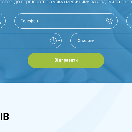
готові до партнерства з усіма медичними закладами та ліка
Відправити
ІВ