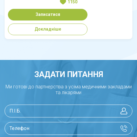
1150
Записатися
Докладніше
ЗАДАТИ ПИТАННЯ
Ми готові до партнерства з усіма медичними закладами
та лікарями