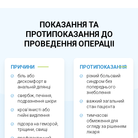
печінні, кров’янистих або гнійних виділеннях,
відчутті дискомфорту в ділянці анального
отвору. Він необхідний при підозрі на
ПОКАЗАННЯ ТА
геморой, анальні тріщини, запальні процеси,
ПРОТИПОКАЗАННЯ ДО
свищі, новоутворення або подразнення шкіри.
ПРОВЕДЕННЯ ОПЕРАЦІІ
Також візуальний огляд є частиною
профілактичного проктологічного прийому.
ПРИЧИНИ
ПРОТИПОКАЗАННЯ
ЯК ПРОХОДИТЬ ОГЛЯД?
біль або
різкий больовий
дискомфорт в
синдром без
анальній ділянці
попереднього
Пацієнт розміщується у зручному положенні,
знеболення
свербіж, печіння,
після чого лікар оглядає анальну ділянку без
подразнення шкіри
важкий загальний
стан пацієнта
використання інструментів. Під час огляду
кров’янисті або
гнійні виділення
тимчасові
оцінюється стан шкіри, наявність тріщин,
обмеження для
підозра на геморой,
огляду за рішенням
вузлів, набряку, почервоніння чи виділень.
тріщини, свищі
лікаря
Процедура триває кілька хвилин і не потребує
профілактичний