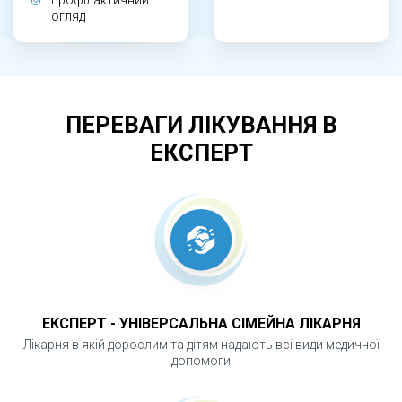
огляд
спеціальної підготовки.
ЧОМУ ВАЖЛИВИЙ ВІЗУАЛЬНИЙ ОГЛЯД?
ПЕРЕВАГИ ЛІКУВАННЯ В
Багато проктологічних захворювань мають
ЕКСПЕРТ
зовнішні прояви, які можна виявити саме під
час огляду. Візуальний огляд дозволяє
швидко визначити напрям подальшої
діагностики, уникнути зайвих обстежень і
своєчасно розпочати лікування.
ЕКСПЕРТ - УНІВЕРСАЛЬНА СІМЕЙНА ЛІКАРНЯ
Лікарня в якій дорослим та дітям надають всі види медичної
допомоги