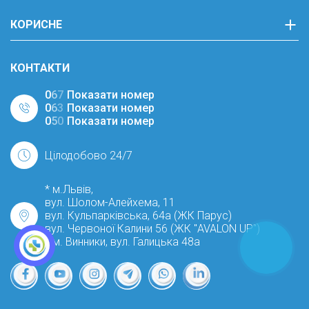
КОРИСНЕ
КОНТАКТИ
0
6
7
Показати номер
0
6
3
Показати номер
0
5
0
Показати номер
Цілодобово 24/7
* м.Львів,
вул. Шолом-Алейхема, 11
вул. Кульпарківська, 64а (ЖК Парус)
вул. Червоної Калини 56 (ЖК "AVALON UP")
* м. Винники, вул. Галицька 48а