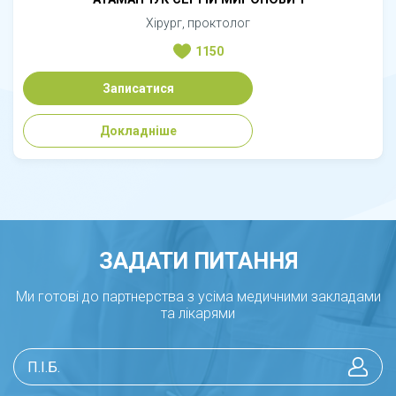
Хірург, проктолог
1150
Записатися
Докладніше
ЗАДАТИ ПИТАННЯ
Ми готові до партнерства з усіма медичними закладами
та лікарями