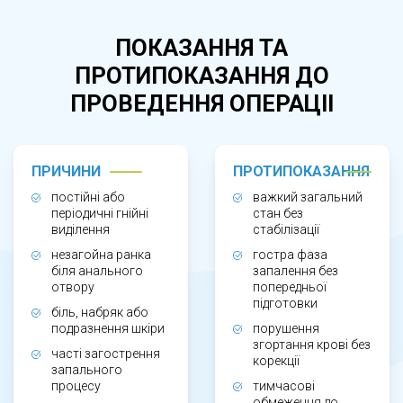
серозних виділень, болю в анальній ділянці,
набряку, подразнення шкіри, повторних
ПОКАЗАННЯ ТА
запаленнях. Свищ прямої кишки не
ПРОТИПОКАЗАННЯ ДО
загоюється самостійно, тому хірургічне
ПРОВЕДЕННЯ ОПЕРАЦІІ
лікування є єдиним ефективним методом
усунення проблеми.
ПРИЧИНИ
ПРОТИПОКАЗАННЯ
ЯК ПРОХОДИТЬ ЛІКУВАННЯ?
постійні або
важкий загальний
періодичні гнійні
стан без
виділення
стабілізації
Перед втручанням проводиться огляд і
незагойна ранка
гостра фаза
обстеження для визначення ходу свища та
біля анального
запалення без
отвору
попередньої
його зв’язку з анальним сфінктером. Операція
підготовки
біль, набряк або
спрямована на повне видалення свищевого
подразнення шкіри
порушення
згортання крові без
ходу та ліквідацію джерела інфекції з
часті загострення
корекції
запального
максимальним збереженням функції м’язів.
процесу
тимчасові
обмеження до