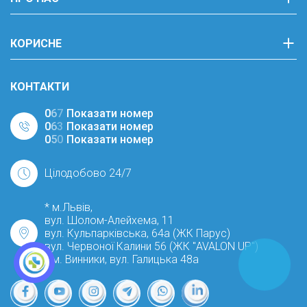
КОРИСНЕ
КОНТАКТИ
0
6
7
Показати номер
0
6
3
Показати номер
0
5
0
Показати номер
Цілодобово 24/7
* м.Львів,
вул. Шолом-Алейхема, 11
вул. Кульпарківська, 64а (ЖК Парус)
вул. Червоної Калини 56 (ЖК "AVALON UP")
* м. Винники, вул. Галицька 48а