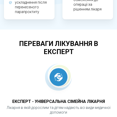
Після втручання пацієнт отримує
ускладнення після
операції за
рекомендації щодо догляду за раною та
перенесеного
рішенням лікаря
парапроктиту
перебуває під лікарським контролем у період
загоєння.
ЧОМУ ВАЖЛИВО ВИДАЛЯТИ СВИЩ
ПЕРЕВАГИ ЛІКУВАННЯ В
СВОЄЧАСНО?
ЕКСПЕРТ
Тривале існування парапроктального свища
підтримує хронічне запалення, підвищує ризик
ускладнень і формування нових свищевих
ходів. Своєчасне хірургічне лікування
дозволяє усунути причину захворювання,
зменшити ризик рецидивів і повернути
ЕКСПЕРТ - УНІВЕРСАЛЬНА СІМЕЙНА ЛІКАРНЯ
комфорт у повсякденне життя.
Лікарня в якій дорослим та дітям надають всі види медичної
допомоги