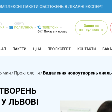
СНІ ПАКЕТИ ОБСТЕЖЕНЬ В ЛІКАРНІ ЕКСПЕРТ
ТЬ
ОБЕРІТЬ
Запис на
РНЯ
ПОЛІКЛІНІКА
ТЕЛЕФОНИ
консультацію
0
6
7
Показати номер
-АП
ПАКЕТИ
ЦІНИ
ПРО ЕКСПЕРТ
КОНТАКТИ
ВАКА
рямки
/
Проктологія
/
Видалення новоутворень анальн
ТВОРЕНЬ
У ЛЬВОВІ