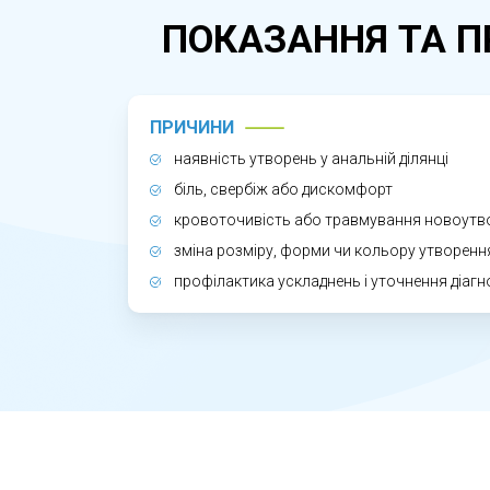
спостереження.
ПОКАЗАННЯ ТА П
ЧОМУ ВАЖЛИВО ВИДАЛЯТИ НОВ
Своєчасне видалення дозволяє усунути
ПРИЧИНИ
небажані зміни тканин. Раннє зверненн
наявність утворень у анальній ділянці
біль, свербіж або дискомфорт
кровоточивість або травмування новоутв
зміна розміру, форми чи кольору утворенн
профілактика ускладнень і уточнення діагн