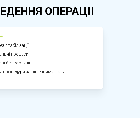
ЕДЕННЯ ОПЕРАЦІІ
кровотеч, а також вчасно виключити
з стабілізації
пальні процеси
і без корекції
 процедури за рішенням лікаря