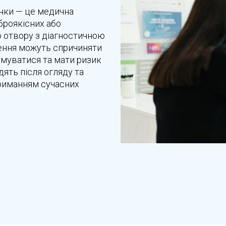
нки — це медична
броякісних або
о отвору з діагностичною
ення можуть спричиняти
вмуватися та мати ризик
ять після огляду та
триманням сучасних