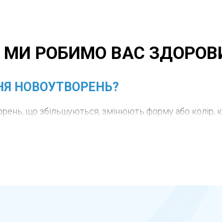
 МИ РОБИМО ВАС ЗДОРО
НЯ НОВОУТВОРЕНЬ?
орень, що збільшуються, змінюють форму або колір, 
 при частому травмуванні, інфікуванні або для уточ
ри, кількість і локалізацію новоутворень та обирає о
неболенням, займає небагато часу та не потребує трив
тологічне дослідження. Після втручання пацієнт отр