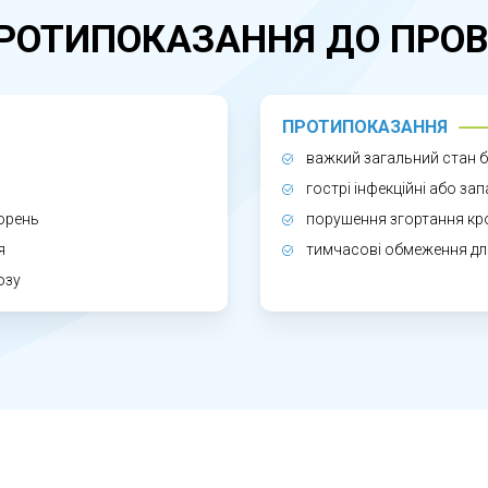
РОТИПОКАЗАННЯ ДО ПРОВ
ОУТВОРЕННЯ СВОЄЧАСНО?
 джерело дискомфорту, знизити ризик запалення та 
ПРОТИПОКАЗАННЯ
я спрощує лікування та покращує прогноз.
важкий загальний стан бе
гострі інфекційні або за
орень
порушення згортання кров
я
тимчасові обмеження для
озу