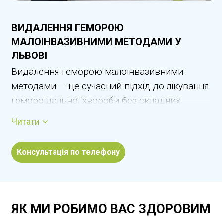
ВИДАЛЕННЯ ГЕМОРОЮ
МАЛОІНВАЗИВНИМИ МЕТОДАМИ У
ЛЬВОВІ
Видалення геморою малоінвазивними
методами — це сучасний підхід до лікування
гемороїдальної хвороби без складних
операцій та тривалого відновлення. Такі
Читати
методи дозволяють ефективно усунути
внутрішні й зовнішні гемороїдальні вузли з
Консультація по телефону
мінімальним дискомфортом для пацієнта. У
Львові застосовують латексне лігування,
лазерне та радіохвильове видалення
геморою відповідно до міжнародних
ЯК МИ РОБИМО ВАС ЗДОРОВИМ
стандартів проктології.