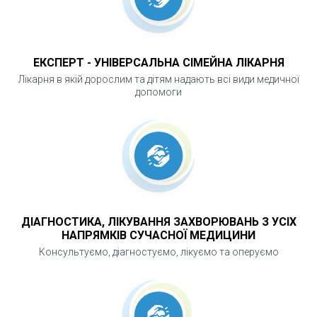
ЧОМУ ВАРТО ОБРАТИ МАЛОІНВАЗИВНІ
МЕТОДИ?
ЕКСПЕРТ - УНІВЕРСАЛЬНА СІМЕЙНА ЛІКАРНЯ
Лікарня в якій дорослим та дітям надають всі види медичної
Таке лікування мінімізує біль, ризик
допомоги
ускладнень і тривалість реабілітації. Пацієнт
отримує швидкий результат, зниження
симптомів і покращення якості життя без
класичної операції. Малоінвазивні методи
дозволяють ефективно контролювати перебіг
геморою та запобігати його ускладненням.
ДІАГНОСТИКА, ЛІКУВАННЯ ЗАХВОРЮВАНЬ З УСІХ
НАПРЯМКІВ СУЧАСНОЇ МЕДИЦИНИ
Консультуємо, діагностуємо, лікуємо та оперуємо