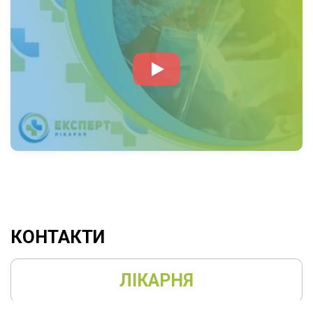
Курси і конференції:
Підвищення кваліфікації Національний
університет біоресурсів і
природокористування України
ННІ неперервної освіти та туризму
«Розвиток інноваційних професійних
компетентностей в педагогічній діяльності»
(31.10-11.11.2022 р, 60 год/2 кредита)
Свідоцтво СС00493706/018000-22
Реєстраційний № 18000
«Оцінювання клінічної практики здобувачів
КОНТАКТИ
вищої освіти за спеціальністю 227 «Фізична
терапія, ерготерапія» (6 год). Сертифікат від
ЛІКАРНЯ
28.11.2022
Online-Стажуваня