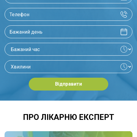
Досвід роботи:
2017р - Фізичний терапевт в відділенні
нейрореабілітації ЛОГВВ
2022р - Викладач кафедри реабілітації,
клінічний супервізор, керівник практики в
студентів з ОРА та неврології
2024р - Фізичний терапевт, масажист в
Лікарні Експерт
Відправити
Напрямки:
Ортопедія, неврологія, реабілітація, масаж
ПРО ЛІКАРНЮ ЕКСПЕРТ
На яких відділеннях працює:
Винники, Сихів, Кульпарківська