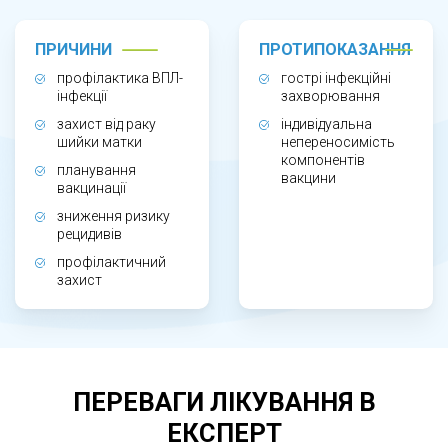
Вакцинація також рекомендована після
лікування змін шийки матки для зниження
ПРИЧИНИ
ПРОТИПОКАЗАННЯ
ризику рецидивів.
профілактика ВПЛ-
гострі інфекційні
інфекції
захворювання
захист від раку
індивідуальна
ЯК ПРОХОДИТЬ ВАКЦИНАЦІЯ ВІД
шийки матки
непереносимість
компонентів
ВПЛ?
планування
вакцини
вакцинації
зниження ризику
Вакцинація від ВПЛ у Львові проводиться
рецидивів
після консультації лікаря та оцінки загального
профілактичний
захист
стану здоров’я. Щеплення виконується за
затвердженою схемою введення вакцини, з
дотриманням усіх медичних стандартів.
Процедура є швидкою, добре переноситься
ПЕРЕВАГИ ЛІКУВАННЯ В
та не потребує спеціальної підготовки.
ЕКСПЕРТ