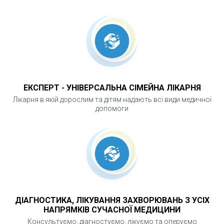
ЧОМУ ВАКЦИНАЦІЯ ВІД ВПЛ Є
ВАЖЛИВОЮ?
ВПЛ часто не має симптомів, але може
призводити до серйозних захворювань у
майбутньому. Вакцинація дозволяє
ЕКСПЕРТ - УНІВЕРСАЛЬНА СІМЕЙНА ЛІКАРНЯ
сформувати стійкий імунний захист і є одним
Лікарня в якій дорослим та дітям надають всі види медичної
із найефективніших способів профілактики
допомоги
раку шийки матки. Своєчасне щеплення — це
інвестиція у довготривале жіноче здоров’я.
ДІАГНОСТИКА, ЛІКУВАННЯ ЗАХВОРЮВАНЬ З УСІХ
НАПРЯМКІВ СУЧАСНОЇ МЕДИЦИНИ
Консультуємо, діагностуємо, лікуємо та оперуємо