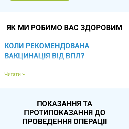
ЯК МИ РОБИМО ВАС ЗДОРОВИМ
КОЛИ РЕКОМЕНДОВАНА
ВАКЦИНАЦІЯ ВІД ВПЛ?
Вакцинацію рекомендують дівчатам і жінкам
Читати
до початку статевого життя, а також
сексуально активним жінкам за відсутності
протипоказань. Щеплення можливе
ПОКАЗАННЯ ТА
незалежно від наявності або відсутності ВПЛ
ПРОТИПОКАЗАННЯ ДО
в організмі та часто проводиться як частина
ПРОВЕДЕННЯ ОПЕРАЦІІ
профілактики онкологічних захворювань.