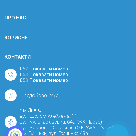
ПРО НАС
КОРИСНЕ
КОНТАКТИ
0
6
7
Показати номер
0
6
3
Показати номер
0
5
0
Показати номер
Цілодобово 24/7
* м.Львів,
вул. Шолом-Алейхема, 11
вул. Кульпарківська, 64а (ЖК Парус)
вул. Червоної Калини 56 (ЖК "AVALON UP")
* м. Винники, вул. Галицька 48а