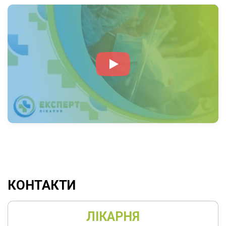
оцінка факторів ризику серцево-судинних
захворювань.
Діагностика та лікування кардіологічних
патологій (артеріальна гіпертензія, ІХС,
порушення ритму, серцева недостатність).
Проведення та інтерпретація
інструментальних досліджень: ЕКГ, Холтер-
ЕКГ, ехокардіографія (ЕхоКГ), УЗД судин
голови та шиї.
Аналіз лабораторних та інструментальних
результатів, формування клінічних висновків і
рекомендацій.
Підбір та корекція медикаментозної терапії,
КОНТАКТИ
динамічне спостереження за пацієнтами.
Надання невідкладної допомоги при гострих
ЛІКАРНЯ
кардіологічних станах.