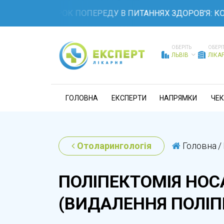
ТЕ НА КРОК ПОПЕРЕДУ В ПИТАННЯХ ЗДОРОВ'Я: КОМПЛЕК
ОБЕРІТЬ
ОБЕРІ
ЛЬВІВ
ЛІКА
ГОЛОВНА
ЕКСПЕРТИ
НАПРЯМКИ
ЧЕК
Отоларингологія
Головна
/
ПОЛІПЕКТОМІЯ НОС
(ВИДАЛЕННЯ ПОЛІПІ