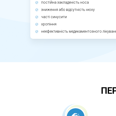
Неліковані поліпи підтримують хронічн
постійна закладеність носа
дозволяє відновити носове дихання, п
зниження або відсутність нюху
умовах лікарні гарантує безпеку та кон
часті синусити
хропіння
неефективність медикаментозного лікуван
ПЕ