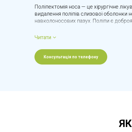
Поліпектомія носа — це хірургічне ліку
видалення поліпів слизової оболонки 
навколоносових пазух. Поліпи є добро
які часто формуються на тлі хронічног
спричиняти постійну закладеність носа
Читати
головний біль і часті синусити. Операц
механічну перешкоду для дихання та по
Львові поліпектомія носа проводиться 
Консультація по телефону
використанням сучасних ендоскопічни
ЯК