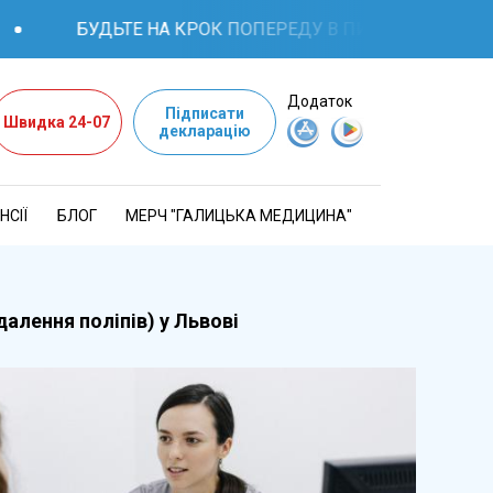
БУДЬТЕ НА КРОК ПОПЕРЕДУ В ПИТАННЯХ ЗДОРОВ'Я: К
Додаток
Підписати
Швидка 24-07
декларацію
НСІЇ
БЛОГ
МЕРЧ "ГАЛИЦЬКА МЕДИЦИНА"
алення поліпів) у Львові