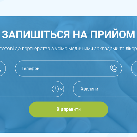
ЗАПИШІТЬСЯ НА ПРИЙОМ
готові до партнерства з усіма медичними закладами та ліка
Відправити