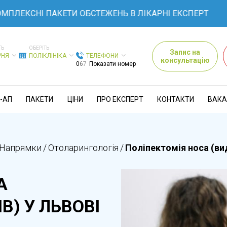
СНІ ПАКЕТИ ОБСТЕЖЕНЬ В ЛІКАРНІ ЕКСПЕРТ
ТЬ
ОБЕРІТЬ
Запис на
РНЯ
ПОЛІКЛІНІКА
ТЕЛЕФОНИ
консультацію
0
6
7
Показати номер
-АП
ПАКЕТИ
ЦІНИ
ПРО ЕКСПЕРТ
КОНТАКТИ
ВАКА
Напрямки
/
Отоларингологія
/
Поліпектомія носа (вид
А
В) У ЛЬВОВІ