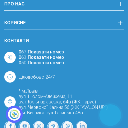
ПРО НАС
КОРИСНЕ
КОНТАКТИ
0
6
7
Показати номер
0
6
3
Показати номер
0
5
0
Показати номер
Цілодобово 24/7
* м.Львів,
вул. Шолом-Алейхема, 11
вул. Кульпарківська, 64а (ЖК Парус)
вул. Червоної Калини 56 (ЖК "AVALON UP")
* м. Винники, вул. Галицька 48а