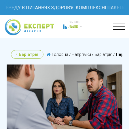
РЕДУ В ПИТАННЯХ ЗДОРОВ'Я: КОМПЛЕКСНІ ПАКЕТИ ОБСТ
ОБЕРІТЬ
ЛЬВІВ
Баріатрія
Головна
/
Напрямки
/
Баріатрія
/
Перви