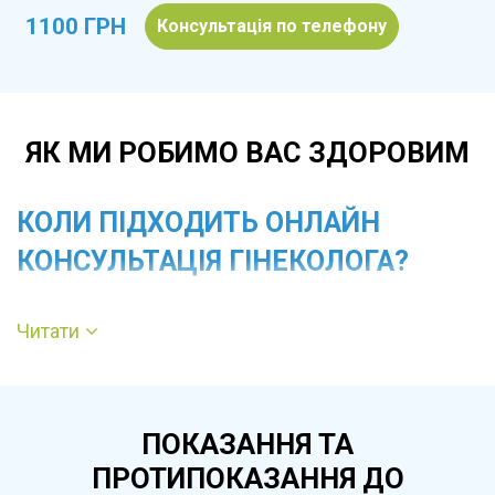
1100 ГРН
Консультація по телефону
ЯК МИ РОБИМО ВАС ЗДОРОВИМ
КОЛИ ПІДХОДИТЬ ОНЛАЙН
КОНСУЛЬТАЦІЯ ГІНЕКОЛОГА?
Читати
Он-лайн формат рекомендований при
порушеннях менструального циклу, болях
унизу живота, зміні характеру виділень,
ПОКАЗАННЯ ТА
гормональних питаннях, підборі або корекції
ПРОТИПОКАЗАННЯ ДО