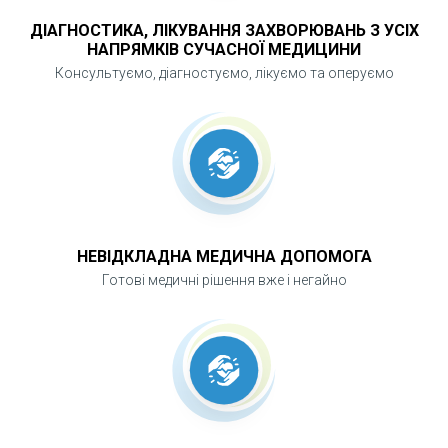
сучасне рішення для жінок, які цінують свій
ДІАГНОСТИКА, ЛІКУВАННЯ ЗАХВОРЮВАНЬ З УСІХ
час і доступ до професійної медицини.
НАПРЯМКІВ СУЧАСНОЇ МЕДИЦИНИ
Консультуємо, діагностуємо, лікуємо та оперуємо
НЕВІДКЛАДНА МЕДИЧНА ДОПОМОГА
Готові медичні рішення вже і негайно