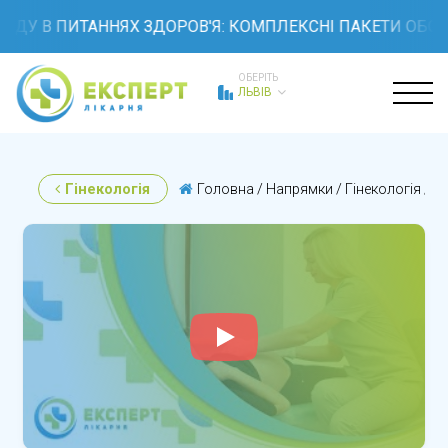
 ПИТАННЯХ ЗДОРОВ'Я: КОМПЛЕКСНІ ПАКЕТИ ОБСТЕЖЕНЬ 
ОБЕРІТЬ
ЛЬВІВ
Гінекологія
Головна
/
Напрямки
/
Гінекологія
/
О