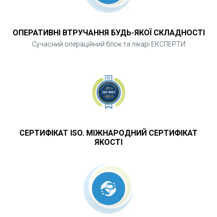
відрізняється від очної
ОПЕРАТИВНІ ВТРУЧАННЯ БУДЬ-ЯКОЇ СКЛАДНОСТІ
Безпечно
Сучасний операційний блок та лікарі ЕКСПЕРТИ
Ви можете обмежити фізичні контакти та
залишатись в дома.
ЯК ЗАПИСАТИСЯ НА ОН-ЛАЙН
СЕРТИФІКАТ ISO. МІЖНАРОДНИЙ СЕРТИФІКАТ
КОНСУЛЬТАЦІЮ?
ЯКОСТІ
Натісніть "Записатись"
Оберіть дату та час. Отримати
консультацію можна у зручний час після
узгодження з оператором нашого