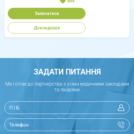
894
Записатися
Докладніше
ЗАДАТИ ПИТАННЯ
Ми готові до партнерства з усіма медичними закладами
та лікарями