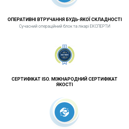
відрізняється від очної
ОПЕРАТИВНІ ВТРУЧАННЯ БУДЬ-ЯКОЇ СКЛАДНОСТІ
Безпечно
Сучасний операційний блок та лікарі ЕКСПЕРТИ
Ви можете обмежити фізичні контакти та
залишатись в дома.
ЯК ЗАПИСАТИСЯ НА ОН-ЛАЙН
СЕРТИФІКАТ ISO. МІЖНАРОДНИЙ СЕРТИФІКАТ
КОНСУЛЬТАЦІЮ?
ЯКОСТІ
Натісніть "Записатись"
Оберіть дату та час. Отримати
консультацію можна у зручний час після
узгодження з оператором нашого