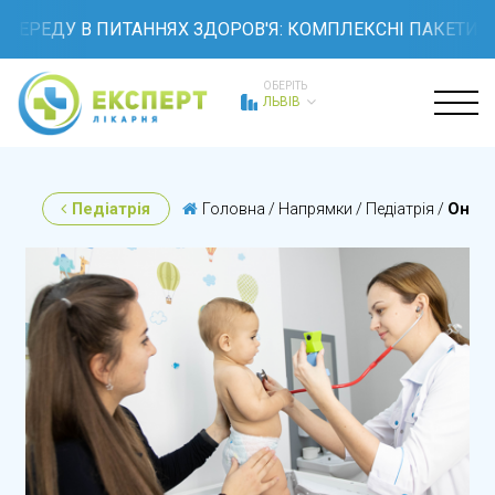
ЕДУ В ПИТАННЯХ ЗДОРОВ'Я: КОМПЛЕКСНІ ПАКЕТИ ОБСТЕ
ОБЕРІТЬ
ЛЬВІВ
Педіатрія
Головна
/
Напрямки
/
Педіатрія
/
Он-ла