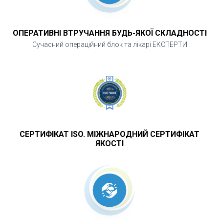
відрізняється від очної
ОПЕРАТИВНІ ВТРУЧАННЯ БУДЬ-ЯКОЇ СКЛАДНОСТІ
Безпечно
Сучасний операційний блок та лікарі ЕКСПЕРТИ
Ви можете обмежити фізичні контакти та
залишатись в дома.
ЯК ЗАПИСАТИСЯ НА ОН-ЛАЙН
СЕРТИФІКАТ ISO. МІЖНАРОДНИЙ СЕРТИФІКАТ
КОНСУЛЬТАЦІЮ?
ЯКОСТІ
Натісніть "Записатись"
Оберіть дату та час. Отримати
консультацію можна у зручний час після
узгодження з оператором нашого