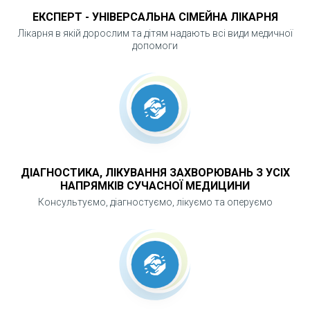
ЕКСПЕРТ - УНІВЕРСАЛЬНА СІМЕЙНА ЛІКАРНЯ
поширення інфекції, формування рубців і
Лікарня в якій дорослим та дітям надають всі види медичної
загального інфікування. Професійна медична
допомоги
обробка забезпечує контроль інфекції,
швидше загоєння та мінімізацію ризиків.
ДІАГНОСТИКА, ЛІКУВАННЯ ЗАХВОРЮВАНЬ З УСІХ
НАПРЯМКІВ СУЧАСНОЇ МЕДИЦИНИ
Консультуємо, діагностуємо, лікуємо та оперуємо