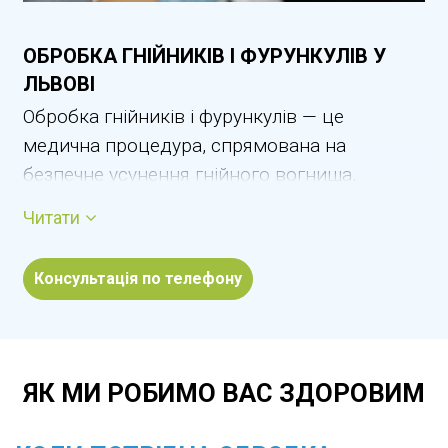
ОБРОБКА ГНІЙНИКІВ І ФУРУНКУЛІВ У
ЛЬВОВІ
Обробка гнійників і фурункулів — це
медична процедура, спрямована на
безпечне усунення гнійного вогнища,
зменшення запалення та попередження
Читати
ускладнень. Гнійники та фурункули
виникають унаслідок бактеріальної інфекції,
Консультація по телефону
супроводжуються болем, почервонінням,
набряком і накопиченням гною. Без
професійної обробки запальний процес
може поширюватися на навколишні
ЯК МИ РОБИМО ВАС ЗДОРОВИМ
тканини та призводити до серйозних
ускладнень. У Львові обробка гнійників і