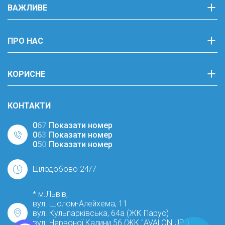
ВАЖЛИВЕ
ПРО НАС
КОРИСНЕ
КОНТАКТИ
0
6
7
Показати номер
0
6
3
Показати номер
0
5
0
Показати номер
Цілодобово 24/7
* м.Львів,
вул. Шолом-Алейхема, 11
вул. Кульпарківська, 64а (ЖК Парус)
вул. Червоної Калини 56 (ЖК "AVALON UP")