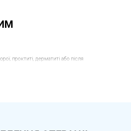
ВИМ
рої, проктиті, дерматиті або після
симптомів у період загострення.
. Лікування може включати мазі, креми
одиться під контролем лікаря для