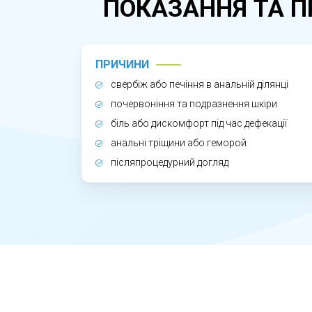
ПОКАЗАННЯ ТА П
Правильно підібрана місцева терапія 
загоєння. Самолікування без діагнозу
ПРИЧИНИ
свербіж або печіння в анальній ділянці
почервоніння та подразнення шкіри
біль або дискомфорт під час дефекації
анальні тріщини або геморой
післяпроцедурний догляд