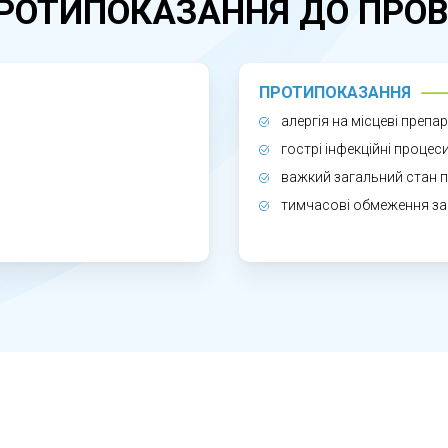
РОТИПОКАЗАННЯ ДО ПРОВ
дозволяє швидко зменшити симптоми, запобігти пош
 може бути неефективним або призвести до ускладнень
ПРОТИПОКАЗАННЯ
алергія на місцеві препа
гострі інфекційні процес
важкий загальний стан п
тимчасові обмеження за