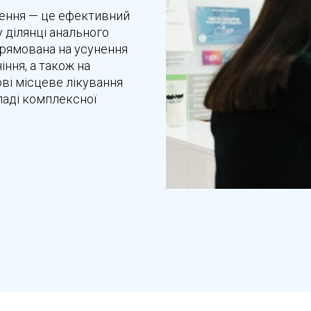
лення — це ефективний
 ділянці анального
спрямована на усунення
іння, а також на
ві місцеве лікування
ладі комплексної