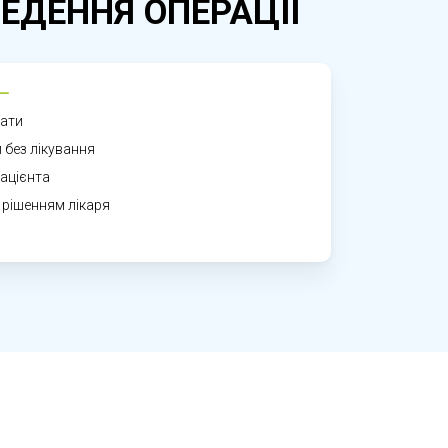
ЕДЕННЯ ОПЕРАЦІІ
иренню запалення та прискорити
, тому важливо звернутися до лікаря.
рати
и без лікування
ацієнта
 рішенням лікаря