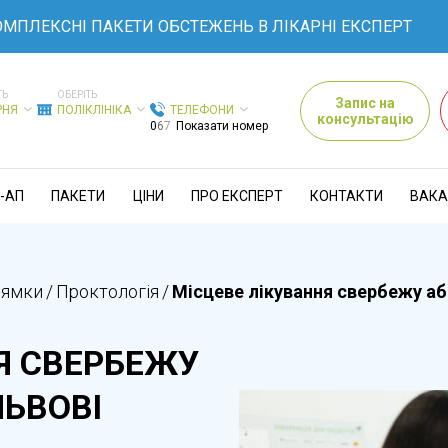
КСНІ ПАКЕТИ ОБСТЕЖЕНЬ В ЛІКАРНІ ЕКСПЕРТ
ТЬ
ОБЕРІТЬ
Запис на
РНЯ
ПОЛІКЛІНІКА
ТЕЛЕФОНИ
консультацію
0
6
7
Показати номер
-АП
ПАКЕТИ
ЦІНИ
ПРО ЕКСПЕРТ
КОНТАКТИ
ВАКА
рямки
/
Проктологія
/
Місцеве лікування свербежу аб
Я СВЕРБЕЖУ
ЛЬВОВІ