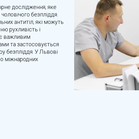
орне дослідження, яке
 чоловічого безпліддя.
ьних антитіл, які можуть
ню рухливість і
 є важливим
ами та застосовується
ру безпліддя. У Львові
до міжнародних