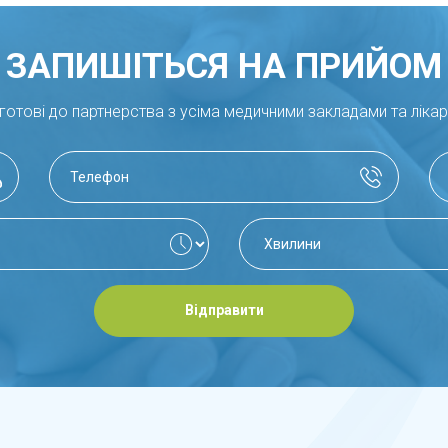
ЗАПИШІТЬСЯ НА ПРИЙОМ
готові до партнерства з усіма медичними закладами та ліка
Відправити