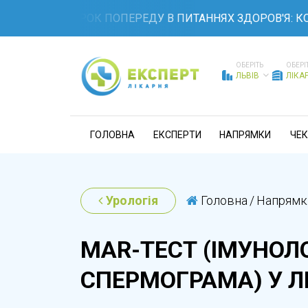
ЬТЕ НА КРОК ПОПЕРЕДУ В ПИТАННЯХ ЗДОРОВ'Я: КОМПЛЕ
ОБЕРІТЬ
ОБЕРІ
ЛЬВІВ
ЛІКА
ГОЛОВНА
ЕКСПЕРТИ
НАПРЯМКИ
ЧЕК
Урологія
Головна
/
Напрямк
MAR-ТЕСТ (ІМУНОЛ
СПЕРМОГРАМА) У Л