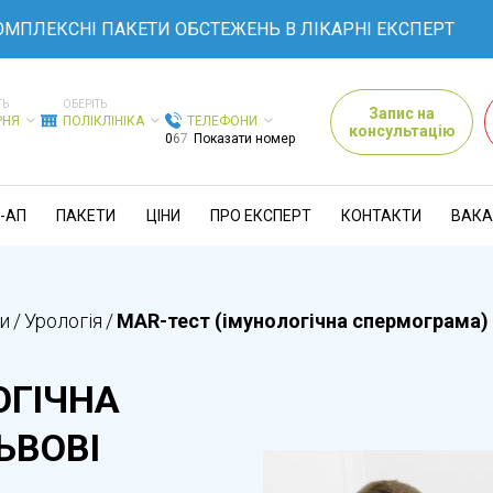
КСНІ ПАКЕТИ ОБСТЕЖЕНЬ В ЛІКАРНІ ЕКСПЕРТ
ТЬ
ОБЕРІТЬ
Запис на
РНЯ
ПОЛІКЛІНІКА
ТЕЛЕФОНИ
консультацію
0
6
7
Показати номер
-АП
ПАКЕТИ
ЦІНИ
ПРО ЕКСПЕРТ
КОНТАКТИ
ВАКА
и
/
Урологія
/
MAR-тест (імунологічна спермограма) 
ОГІЧНА
ЬВОВІ