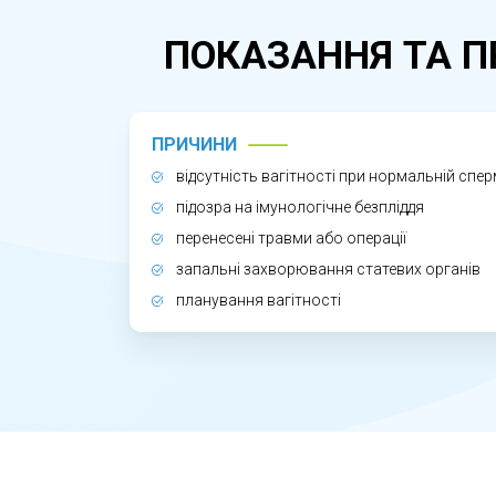
утримання. У лабораторії сперматозоїди
Процедура є безболісною, конфіденційн
ПОКАЗАННЯ ТА П
ЧОМУ MAR-ТЕСТ Є ВАЖЛИВИМ?
MAR-тест дозволяє виявити приховану
ПРИЧИНИ
Своєчасне проведення аналізу допомаг
відсутність вагітності при нормальній спе
Львові пацієнти можуть розраховувати н
підозра на імунологічне безпліддя
перенесені травми або операції
запальні захворювання статевих органів
планування вагітності