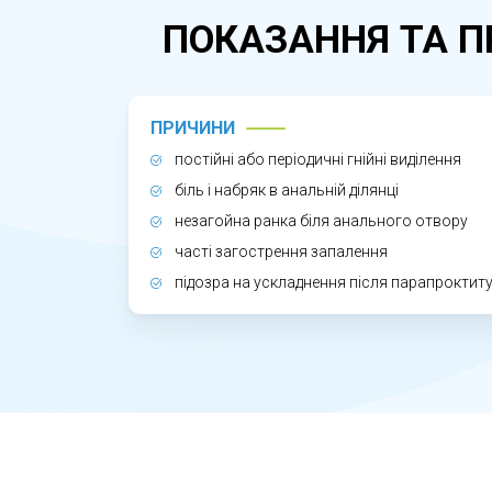
запобігти рецидивам.
ПОКАЗАННЯ ТА П
ЧОМУ ВАЖЛИВО ЛІКУВАТИ СВИ
Без лікування свищ прямої кишки приз
ПРИЧИНИ
довше існує свищ, тим складнішим стає
постійні або періодичні гнійні виділення
повторних операцій.
біль і набряк в анальній ділянці
незагойна ранка біля анального отвору
часті загострення запалення
підозра на ускладнення після парапроктит