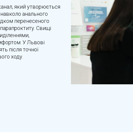
канал, який утворюється
 навколо анального
лідком перенесеного
парапроктиту. Свищі
иділеннями,
мфортом. У Львові
ть після точної
ого ходу.