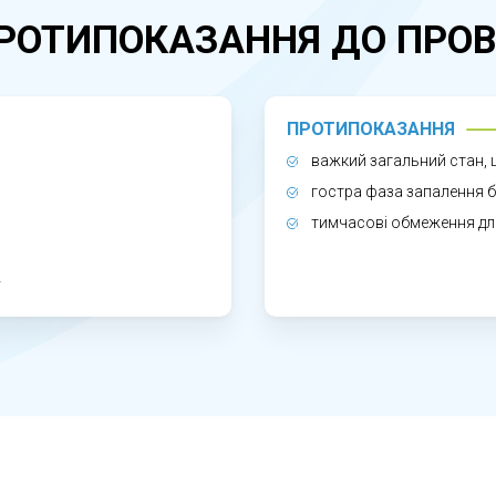
РОТИПОКАЗАННЯ ДО ПРОВ
Щ СВОЄЧАСНО?
водить до постійного запалення, поширення інфекції
ПРОТИПОКАЗАННЯ
 лікування. Своєчасне звернення дозволяє досягти с
важкий загальний стан, щ
гостра фаза запалення б
тимчасові обмеження для
у