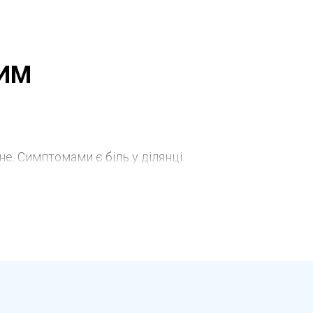
ВИМ
е. Симптомами є біль у ділянці
ння, підвищення температури тіла.
розташування, глибину та форму свища.
ьну терапію та подальше хірургічне
ункцію анального сфінктера та