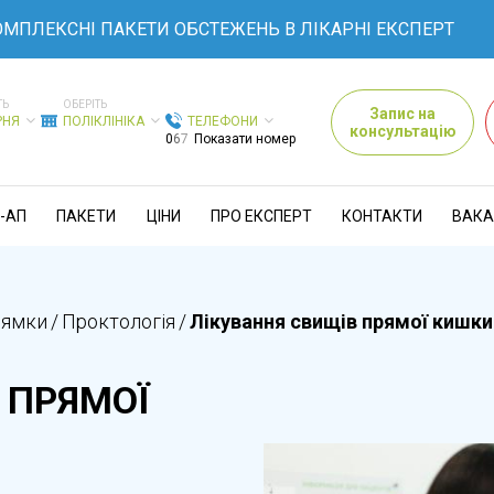
СНІ ПАКЕТИ ОБСТЕЖЕНЬ В ЛІКАРНІ ЕКСПЕРТ
ТЬ
ОБЕРІТЬ
Запис на
РНЯ
ПОЛІКЛІНІКА
ТЕЛЕФОНИ
консультацію
0
6
7
Показати номер
-АП
ПАКЕТИ
ЦІНИ
ПРО ЕКСПЕРТ
КОНТАКТИ
ВАКА
рямки
/
Проктологія
/
Лікування свищів прямої кишки
 ПРЯМОЇ