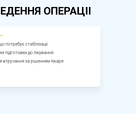
ЕДЕННЯ ОПЕРАЦІІ
 та формування нових ускладнень. Чим
табільного результату та уникнути
о потребує стабілізації
ез підготовки до лікування
 втручання за рішенням лікаря