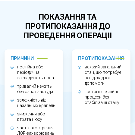
повторюється регулярно. Лікування
необхідне при постійній закладеності носа,
ПОКАЗАННЯ ТА
залежності від судинозвужувальних крапель,
ПРОТИПОКАЗАННЯ ДО
зниженні нюху, головному болю, відчутті
ПРОВЕДЕННЯ ОПЕРАЦІІ
сухості чи печіння в носі. Хронічний нежить
часто супроводжує синусити, аденоїдні
проблеми або алергічні реакції, тому потребує
ПРИЧИНИ
ПРОТИПОКАЗАННЯ
професійного огляду.
постійна або
важкий загальний
періодична
стан, що потребує
закладеність носа
невідкладної
ЯК ПРОХОДИТЬ ЛІКУВАННЯ
допомоги
тривалий нежить
без ознак застуди
гострі інфекційні
ХРОНІЧНОГО НЕЖИТЮ?
процеси без
залежність від
стабілізації стану
назальних крапель
Лікування починається з консультації ЛОРа та
зниження або
огляду носової порожнини. Лікар визначає
втрата нюху
часті загострення
причину захворювання та підбирає
ЛОР-захворювань