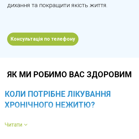
дихання та покращити якість життя.
Консультація по телефону
ЯК МИ РОБИМО ВАС ЗДОРОВИМ
КОЛИ ПОТРІБНЕ ЛІКУВАННЯ
ХРОНІЧНОГО НЕЖИТЮ?
Звернутися до ЛОР-лікаря варто, якщо нежить
Читати
триває понад кілька тижнів або