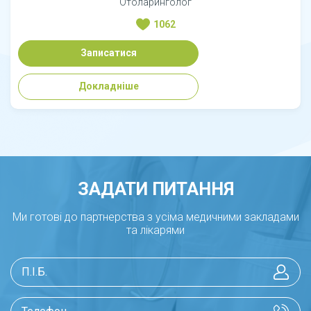
Отоларинголог
1062
Записатися
Докладніше
ЗАДАТИ ПИТАННЯ
Ми готові до партнерства з усіма медичними закладами
та лікарями