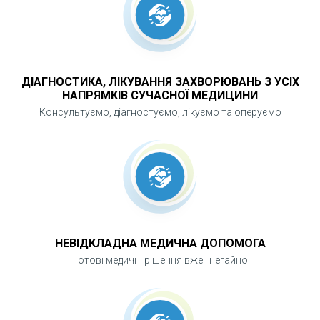
слизової. Своєчасне звернення до лікарні
дозволяє зупинити патологічний процес,
відновити функцію носа та уникнути
постійного використання крапель.
ДІАГНОСТИКА, ЛІКУВАННЯ ЗАХВОРЮВАНЬ З УСІХ
НАПРЯМКІВ СУЧАСНОЇ МЕДИЦИНИ
Консультуємо, діагностуємо, лікуємо та оперуємо
НЕВІДКЛАДНА МЕДИЧНА ДОПОМОГА
Готові медичні рішення вже і негайно