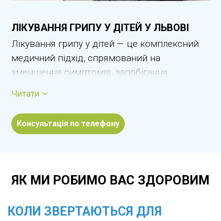
ЛІКУВАННЯ ГРИПУ У ДІТЕЙ У ЛЬВОВІ
Лікування грипу у дітей — це комплексний
медичний підхід, спрямований на
зменшення симптомів, запобігання
ускладненням і безпечне відновлення
Читати
організму дитини. Грип є гострим вірусним
захворюванням, яке зазвичай починається
Консультація по телефону
раптово та супроводжується високою
температурою, загальною слабкістю, болем
у м’язах, головним болем, кашлем і болем у
горлі. У дітей грип може перебігати важче,
ЯК МИ РОБИМО ВАС ЗДОРОВИМ
ніж звичайна застуда, тому потребує
обов’язкового контролю лікаря. У Львові
КОЛИ ЗВЕРТАЮТЬСЯ ДЛЯ
лікування грипу у дітей проводять з