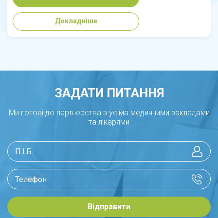
Докладніше
ЗАДАТИ ПИТАННЯ
Ми готові до партнерства з усіма медичними закладами
та лікарями
Відправити