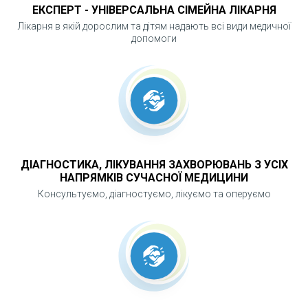
ускладнень з боку дихальної системи, серця
ЕКСПЕРТ - УНІВЕРСАЛЬНА СІМЕЙНА ЛІКАРНЯ
або нервової системи. Самолікування може
Лікарня в якій дорослим та дітям надають всі види медичної
бути небезпечним і неефективним. Своєчасне
допомоги
звернення до лікаря дозволяє правильно
оцінити стан дитини, вчасно скоригувати
лікування та забезпечити безпечне одужання.
ДІАГНОСТИКА, ЛІКУВАННЯ ЗАХВОРЮВАНЬ З УСІХ
НАПРЯМКІВ СУЧАСНОЇ МЕДИЦИНИ
Консультуємо, діагностуємо, лікуємо та оперуємо