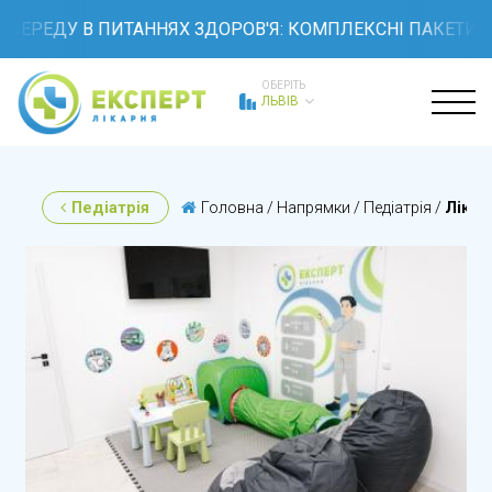
ЕДУ В ПИТАННЯХ ЗДОРОВ'Я: КОМПЛЕКСНІ ПАКЕТИ ОБСТ
ОБЕРІТЬ
ЛЬВІВ
Педіатрія
Головна
/
Напрямки
/
Педіатрія
/
Лікув