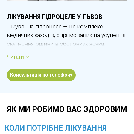
ЛІКУВАННЯ ГІДРОЦЕЛЕ У ЛЬВОВІ
Лікування гідроцеле — це комплекс
медичних заходів, спрямованих на усунення
скупчення рідини в оболонках яєчка,
зменшення збільшення мошонки та
Читати
відновлення фізичного комфорту чоловіка.
Гідроцеле, або водянка яєчка, може
Консультація по телефону
виникати внаслідок запальних процесів,
травм, післяопераційних змін або вікових
особливостей. Захворювання не завжди
супроводжується болем, однак без
ЯК МИ РОБИМО ВАС ЗДОРОВИМ
лікування може прогресувати та впливати
на якість життя. У Львові лікування
КОЛИ ПОТРІБНЕ ЛІКУВАННЯ
гідроцеле проводиться з урахуванням