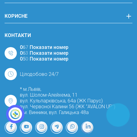
КОРИСНЕ
КОНТАКТИ
0
6
7
Показати номер
0
6
3
Показати номер
0
5
0
Показати номер
Цілодобово 24/7
* м.Львів,
вул. Шолом-Алейхема, 11
вул. Кульпарківська, 64а (ЖК Парус)
вул. Червоної Калини 56 (ЖК "AVALON UP")
* м. Винники, вул. Галицька 48а