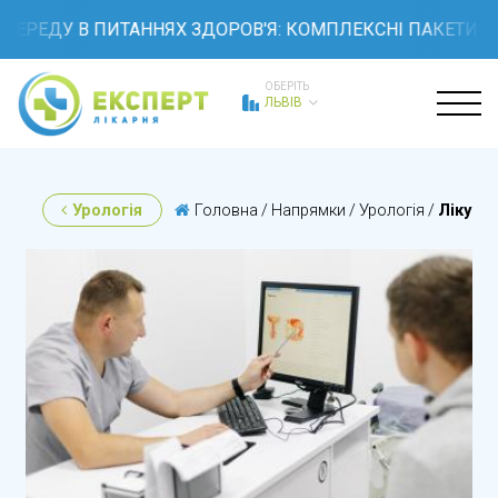
ЕДУ В ПИТАННЯХ ЗДОРОВ'Я: КОМПЛЕКСНІ ПАКЕТИ ОБСТ
ОБЕРІТЬ
ЛЬВІВ
Урологія
Головна
/
Напрямки
/
Урологія
/
Лікува