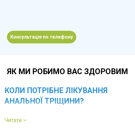
Консультація по телефону
ЯК МИ РОБИМО ВАС ЗДОРОВИМ
КОЛИ ПОТРІБНЕ ЛІКУВАННЯ
АНАЛЬНОЇ ТРІЩИНИ?
Звернутися до проктолога рекомендовано
Читати
при болю під час або після випорожнення,