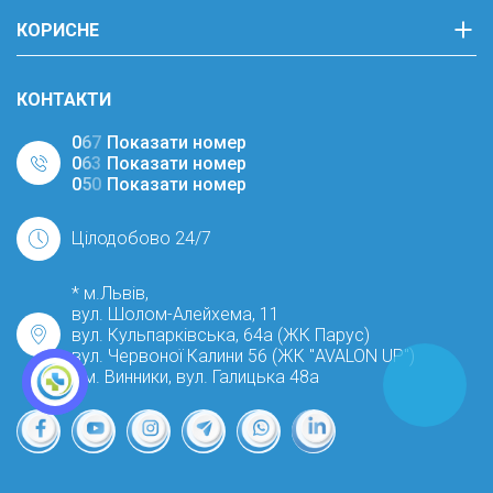
КОРИСНЕ
КОНТАКТИ
0
6
7
Показати номер
0
6
3
Показати номер
0
5
0
Показати номер
Цілодобово 24/7
* м.Львів,
вул. Шолом-Алейхема, 11
вул. Кульпарківська, 64а (ЖК Парус)
вул. Червоної Калини 56 (ЖК "AVALON UP")
* м. Винники, вул. Галицька 48а