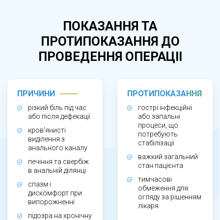
появі крові на туалетному папері, відчутті
печіння, спазмі сфінктера. Лікування
ПОКАЗАННЯ ТА
необхідне як при гострій анальній тріщині, так
ПРОТИПОКАЗАННЯ ДО
і при хронічному процесі, коли симптоми
ПРОВЕДЕННЯ ОПЕРАЦІІ
зберігаються тривалий час і заважають
нормальному способу життя.
ПРИЧИНИ
ПРОТИПОКАЗАННЯ
ЯК ПРОХОДИТЬ ЛІКУВАННЯ АНАЛЬНИХ
різкий біль під час
гострі інфекційні
або після дефекації
або запальні
ТРІЩИН?
процеси, що
кров’янисті
потребують
виділення з
стабілізації
анального каналу
Після консультації та огляду лікар визначає
важкий загальний
печіння та свербіж
форму захворювання та підбирає
стан пацієнта
в анальній ділянці
індивідуальну тактику лікування. Терапія
тимчасові
спазм і
обмеження для
може включати місцеві препарати для
дискомфорт при
огляду за рішенням
випорожненні
лікаря
зменшення болю та запалення, засоби для
підозра на хронічну