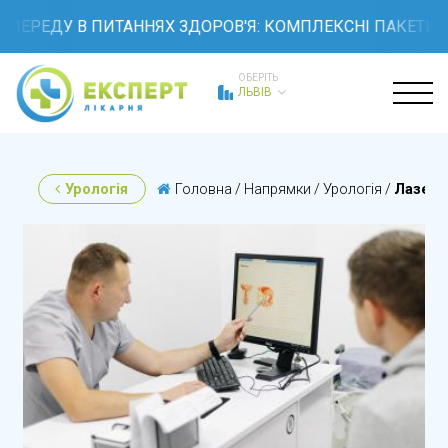
РЕДУ В ПИТАННЯХ ЗДОРОВ'Я: КОМПЛЕКСНІ ПАКЕТИ ОБСТ
ОБЕРІТЬ
ЛЬВІВ
Урологія
Головна
/
Напрямки
/
Урологія
/
Лазерн