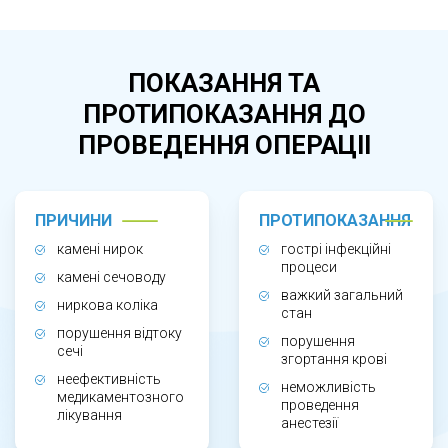
Метод рекомендований при каменях у нирках
або сечоводі, що спричиняють біль, ниркову
коліку, порушення відтоку сечі чи інфекційні
ПОКАЗАННЯ ТА
ускладнення. Процедуру проводять у
ПРОТИПОКАЗАННЯ ДО
випадках, коли камінь не може відійти
ПРОВЕДЕННЯ ОПЕРАЦІІ
самостійно або медикаментозна терапія є
неефективною. Також лазерна літотрипсія
показана при рецидивуючій сечокам’яній
ПРИЧИНИ
ПРОТИПОКАЗАННЯ
хворобі.
камені нирок
гострі інфекційні
процеси
камені сечоводу
важкий загальний
ЯК ПРОХОДИТЬ ЛАЗЕРНЕ ДРОБЛЕННЯ
ниркова коліка
стан
порушення відтоку
КАМЕНІВ У НИРКАХ?
порушення
сечі
згортання крові
неефективність
неможливість
медикаментозного
проведення
лікування
Втручання здійснюється через природні
анестезії