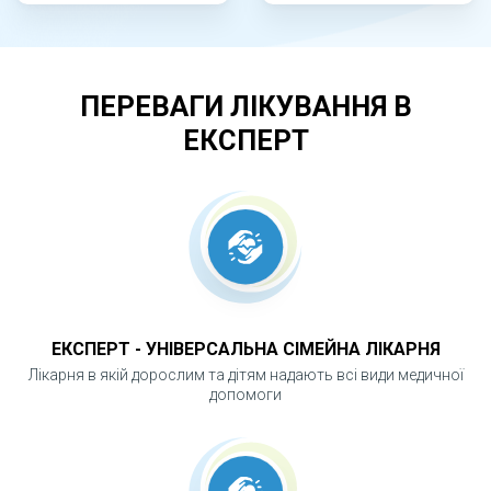
сечові шляхи без зовнішніх розрізів. Через
уретру та сечовий міхур лікар вводить
ендоскоп у сечовід або нирку. За допомогою
ПЕРЕВАГИ ЛІКУВАННЯ В
лазерного волокна камінь подрібнюється на
дрібні частини, які видаляються або
ЕКСПЕРТ
виводяться самостійно. Процедура
проводиться під загальною або спінальною
анестезією. Після втручання пацієнт
перебуває у лікарні під наглядом лікарів, а
відновлення зазвичай швидке.
ЕКСПЕРТ - УНІВЕРСАЛЬНА СІМЕЙНА ЛІКАРНЯ
ЧОМУ ЛАЗЕРНА ЛІТОТРИПСІЯ Є
Лікарня в якій дорослим та дітям надають всі види медичної
ВАЖЛИВОЮ?
допомоги
Метод дозволяє ефективно усунути камені