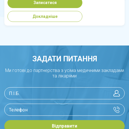
Записатися
Докладніше
ЗАДАТИ ПИТАННЯ
Ми готові до партнерства з усіма медичними закладами
та лікарями
Відправити