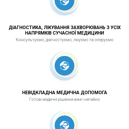
різної щільності та розміру з мінімальною
травматичністю. Лазерне дроблення знижує
ризик пошкодження тканин, скорочує період
ДІАГНОСТИКА, ЛІКУВАННЯ ЗАХВОРЮВАНЬ З УСІХ
госпіталізації та допомагає швидко відновити
НАПРЯМКІВ СУЧАСНОЇ МЕДИЦИНИ
функцію нирок. Своєчасне лікування запобігає
Консультуємо, діагностуємо, лікуємо та оперуємо
розвитку інфекцій, гідронефрозу та повторних
нападів ниркової коліки.
НЕВІДКЛАДНА МЕДИЧНА ДОПОМОГА
Готові медичні рішення вже і негайно