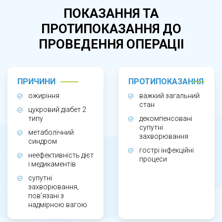
або надмірною масою тіла при
ПОКАЗАННЯ ТА
неефективності консервативного лікування.
ПРОТИПОКАЗАННЯ ДО
Gastric bypass рекомендують за наявності
ПРОВЕДЕННЯ ОПЕРАЦІІ
цукрового діабету 2 типу, артеріальної
гіпертензії, апное сну, дисліпідемії та інших
ускладнень, пов’язаних із зайвою вагою.
ПРИЧИНИ
ПРОТИПОКАЗАННЯ
ожиріння
важкий загальний
стан
ЯК ПРОХОДИТЬ ЛАПАРОСКОПІЧНЕ
цукровий діабет 2
типу
декомпенсовані
ШУНТУВАННЯ ШЛУНКА?
супутні
метаболічний
захворювання
синдром
гострі інфекційні
неефективність дієт
процеси
і медикаментів
Операція виконується під загальною
супутні
анестезією лапароскопічним методом. Хірург
захворювання,
пов’язані з
формує невеликий шлунок і створює обхідну
надмірною вагою
ділянку тонкої кишки для зміни процесу