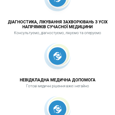
перебігу цукрового діабету 2 типу та
зменшення ризику серцево-судинних
ускладнень.
ДІАГНОСТИКА, ЛІКУВАННЯ ЗАХВОРЮВАНЬ З УСІХ
НАПРЯМКІВ СУЧАСНОЇ МЕДИЦИНИ
Консультуємо, діагностуємо, лікуємо та оперуємо
НЕВІДКЛАДНА МЕДИЧНА ДОПОМОГА
Готові медичні рішення вже і негайно