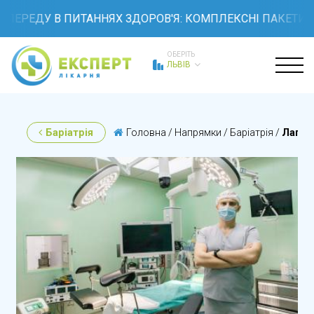
РЕДУ В ПИТАННЯХ ЗДОРОВ'Я: КОМПЛЕКСНІ ПАКЕТИ ОБСТ
ОБЕРІТЬ
ЛЬВІВ
Баріатрія
Головна
/
Напрямки
/
Баріатрія
/
Лапар