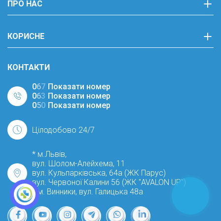
ПРО НАС
КОРИСНЕ
КОНТАКТИ
0
6
7
Показати номер
0
6
3
Показати номер
0
5
0
Показати номер
Цілодобово 24/7
* м.Львів,
вул. Шолом-Алейхема, 11
вул. Кульпарківська, 64а (ЖК Парус)
вул. Червоної Калини 56 (ЖК "AVALON UP")
* м. Винники, вул. Галицька 48а