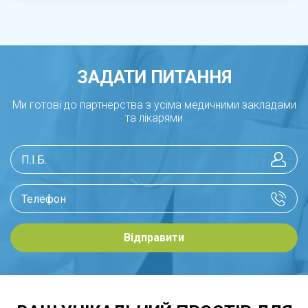
ЗАДАТИ ПИТАННЯ
Ми готові до партнерства з усіма медичними закладами
та лікарями
Відправити