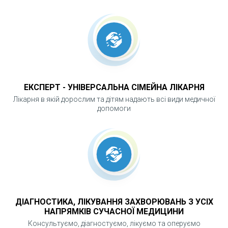
для делікатного розширення звуженої
ділянки; процедура може проводитися під
місцевою анестезією, триває недовго та
зазвичай не потребує тривалої госпіталізації, а
після маніпуляції лікар надає рекомендації
щодо профілактики рецидиву та контролю
ЕКСПЕРТ - УНІВЕРСАЛЬНА СІМЕЙНА ЛІКАРНЯ
Лікарня в якій дорослим та дітям надають всі види медичної
стану.
допомоги
ЧОМУ ВАЖЛИВО СВОЄЧАСНО ЛІКУВАТИ
СТРИКТУРУ УРЕТРИ?
ДІАГНОСТИКА, ЛІКУВАННЯ ЗАХВОРЮВАНЬ З УСІХ
НАПРЯМКІВ СУЧАСНОЇ МЕДИЦИНИ
Несвоєчасне лікування звуження уретри
Консультуємо, діагностуємо, лікуємо та оперуємо