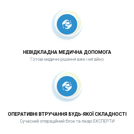
може призвести до хронічної затримки сечі,
запалення сечового міхура та нирок,
формування каменів або порушення функції
сечовидільної системи, тому рання
діагностика та правильно обрана тактика
лікування дозволяють уникнути ускладнень і
НЕВІДКЛАДНА МЕДИЧНА ДОПОМОГА
покращити якість життя пацієнта.
Готові медичні рішення вже і негайно
ОПЕРАТИВНІ ВТРУЧАННЯ БУДЬ-ЯКОЇ СКЛАДНОСТІ
Сучасний операційний блок та лікарі ЕКСПЕРТИ