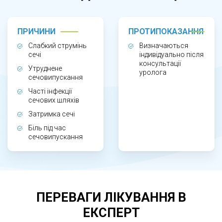
операцій, що могли спричинити рубцеві зміни;
процедура дозволяє механічно розширити
ПРИЧИНИ
ПРОТИПОКАЗАННЯ
звужену ділянку уретри, покращити відтік сечі
Слабкий струмінь
Визначаються
сечі
індивідуально після
та зменшити симптоми, а рішення про її
консультації
Утруднене
проведення приймається після огляду
уролога
сечовипускання
уролога та інструментальної діагностики.
Часті інфекції
сечових шляхів
Затримка сечі
Біль під час
сечовипускання
ЯК ПРОВОДИТЬСЯ ПРОЦЕДУРА?
Бужування виконується із застосуванням
ПЕРЕВАГИ ЛІКУВАННЯ В
спеціальних інструментів — бужів різного
ЕКСПЕРТ
діаметра, які поступово вводяться в уретру