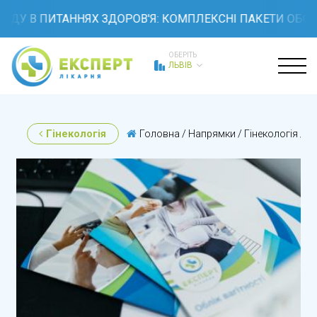
 ПИТАННЯХ ЗДОРОВ'Я: КОМПЛЕКСНІ ПАКЕТИ ОБСТЕЖЕНЬ 
ОБЕРІТЬ
ЛЬВІВ
Гінекологія
Головна
/
Напрямки
/
Гінекологія
/
Б