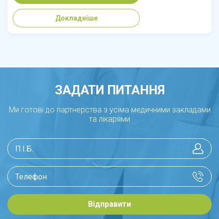
Докладніше
ЗАДАТИ ПИТАННЯ
Ми готові до партнерства з усіма медичними закладами
та лікарями
Відправити