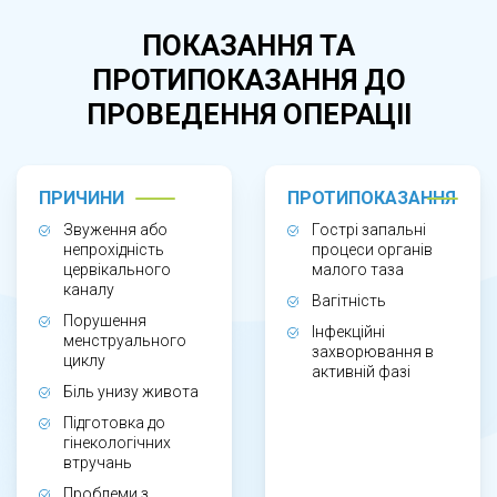
безплідді, а також перед проведенням
ПОКАЗАННЯ ТА
діагностичних чи лікувальних
ПРОТИПОКАЗАННЯ ДО
внутрішньоматкових процедур. Бужування
ПРОВЕДЕННЯ ОПЕРАЦІІ
може бути необхідним для відновлення
доступу до порожнини матки та нормалізації її
функцій.
ПРИЧИНИ
ПРОТИПОКАЗАННЯ
Звуження або
Гострі запальні
непрохідність
процеси органів
цервікального
малого таза
каналу
Вагітність
ЯК ПРОХОДИТЬ ПРОЦЕДУРА?
Порушення
Інфекційні
менструального
захворювання в
циклу
Процедура виконується після гінекологічного
активній фазі
Біль унизу живота
огляду та уточнення показань. Залежно від
Підготовка до
клінічної ситуації застосовують місцеву або
гінекологічних
втручань
короткочасну анестезію. Лікар послідовно
Проблеми з