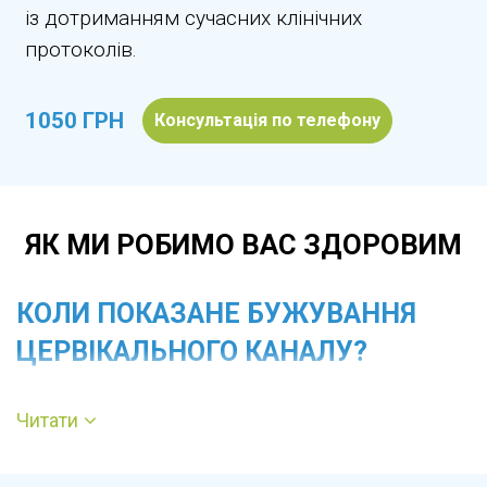
із дотриманням сучасних клінічних
протоколів.
1050 ГРН
Консультація по телефону
ЯК МИ РОБИМО ВАС ЗДОРОВИМ
КОЛИ ПОКАЗАНЕ БУЖУВАННЯ
ЦЕРВІКАЛЬНОГО КАНАЛУ?
Втручання рекомендоване при стенозі або
Читати
атрезії цервікального каналу, порушеннях
менструального відтоку, болях унизу живота,