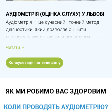
АУДІОМЕТРІЯ (ОЦІНКА СЛУХУ) У ЛЬВОВІ
Аудіометрія — це сучасний і точний метод
діагностики, який дозволяє оцінити
гостроту слуху та виявити порушення
слухової функції на ранніх етапах.
Читати
Дослідження допомагає визначити ступінь і
тип зниження слуху, оцінити сприйняття
Консультація по телефону
звуків різної частоти та гучності, а також
контролювати ефективність лікування.
Аудіометрія є безболісною та безпечною
процедурою, яка проводиться у дорослих і
ЯК МИ РОБИМО ВАС ЗДОРОВИМ
дітей. У Львові оцінка слуху виконується в
умовах лікарні з використанням сучасного
КОЛИ ПРОВОДЯТЬ АУДІОМЕТРІЮ?
діагностичного обладнання.