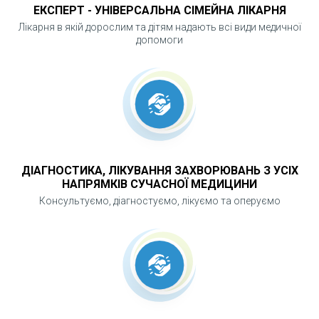
ЕКСПЕРТ - УНІВЕРСАЛЬНА СІМЕЙНА ЛІКАРНЯ
етапом у ЛОР-діагностиці та контролі слухової
Лікарня в якій дорослим та дітям надають всі види медичної
функції.
допомоги
ДІАГНОСТИКА, ЛІКУВАННЯ ЗАХВОРЮВАНЬ З УСІХ
НАПРЯМКІВ СУЧАСНОЇ МЕДИЦИНИ
Консультуємо, діагностуємо, лікуємо та оперуємо