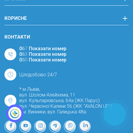
КОРИСНЕ
КОНТАКТИ
0
6
7
Показати номер
0
6
3
Показати номер
0
5
0
Показати номер
Цілодобово 24/7
* м.Львів,
вул. Шолом-Алейхема, 11
вул. Кульпарківська, 64а (ЖК Парус)
вул. Червоної Калини 56 (ЖК "AVALON UP")
* м. Винники, вул. Галицька 48а