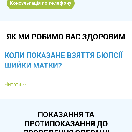
Консультація по телефону
ЯК МИ РОБИМО ВАС ЗДОРОВИМ
КОЛИ ПОКАЗАНЕ ВЗЯТТЯ БІОПСІЇ
ШИЙКИ МАТКИ?
Процедуру призначають при патологічних
Читати
результатах ПАП-тесту, виявленні змін під час
кольпоскопії, підозрі на дисплазію, наявності
контактних кров’янистих виділень або
ПОКАЗАННЯ ТА
тривалих запальних процесів. Взяття біопсії
ПРОТИПОКАЗАННЯ ДО
також необхідне для контролю після