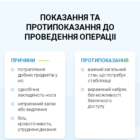
ніздрі, болю, неприємного запаху з носа,
кров’янистих або гнійних виділеннях,
ПОКАЗАННЯ ТА
утрудненому диханні. Також показанням є
ПРОТИПОКАЗАННЯ ДО
підозра на потрапляння предмета в ніс, навіть
ПРОВЕДЕННЯ ОПЕРАЦІІ
якщо симптоми мінімальні. Тривале
перебування стороннього тіла може
спричинити запалення, інфекцію або набряк
ПРИЧИНИ
ПРОТИПОКАЗАННЯ
слизової.
потрапляння
важкий загальний
дрібних предметів у
стан, що потребує
ніс
стабілізації
ЯК ПРОХОДИТЬ ПРОЦЕДУРА ВИДАЛЕННЯ?
однобічна
виражений набряк
закладеність носа
без можливості
безпечного
неприємний запах
доступу
або виділення
Процедура займає кілька хвилин і
біль,
проводиться амбулаторно. Лікар-
кровоточивість,
отоларинголог оглядає носову порожнину, за
утруднене дихання
потреби використовує ендоскоп для точної