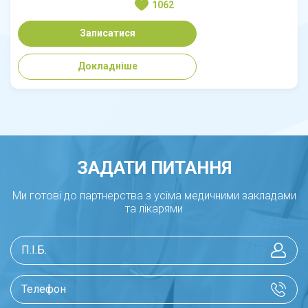
1062
Записатися
Докладніше
ЗАДАТИ ПИТАННЯ
Ми готові до партнерства з усіма медичними закладами
та лікарями