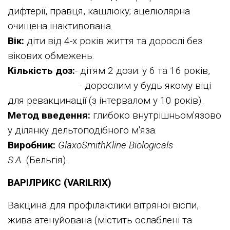
дифтерії, правця, кашлюку; ацелюлярна
очищена інактивована.
Вік:
діти від 4-х років життя та дорослі без
вікових обмежень.
Кількість доз:
- дітям 2 дози: у 6 та 16 років,
- дорослим у будь-якому віці
для ревакцинації (з інтервалом у 10 років).
Метод введення:
глибоко внутрішньом'язово
у ділянку дельтоподібного м'яза.
Виробник:
GlaxoSmithKline Biologicals
S.A.
(Бельгія).
ВАРІЛРИКС (VARILRIX)
Вакцина для профілактики вітряної віспи,
жива атенуйована (містить ослаблені та