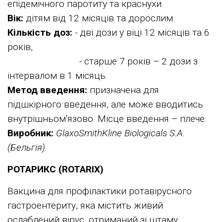
епідемічного паротиту та краснухи.
Вік:
дітям від 12 місяців та дорослим.
Кількість доз:
- дві дози у віці 12 місяців та 6
років,
- старше 7 років – 2 дози з
інтервалом в 1 місяць.
Метод введення:
призначена для
підшкірного введення, але може вводитись
внутрішньом'язово. Місце введення – плече.
Виробник:
GlaxoSmithKline Biologicals S.A.
(Бельгія).
РОТАРИКС (ROTARIX)
Вакцина для профілактики ротавірусного
гастроентериту, яка містить живий
ослаблений вірус, отриманий зі штаму