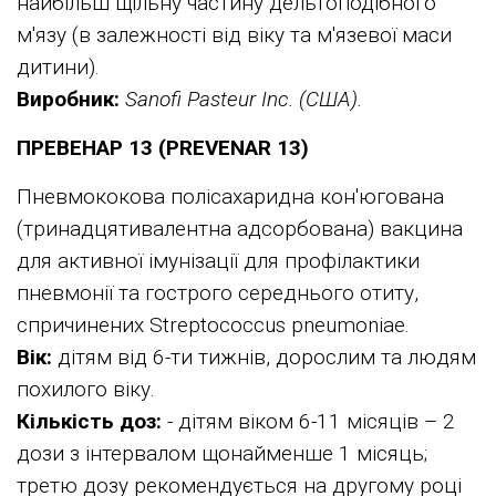
найбільш щільну частину дельтоподібного
м'язу (в залежності від віку та м'язевої маси
дитини).
Виробник:
Sanofi Pasteur Inc. (США).
ПРЕВЕНАР 13 (PREVENAR 13)
Пневмококова полісахаридна кон'югована
(тринадцятивалентна адсорбована) вакцина
для активної імунізації для профілактики
пневмонії та гострого середнього отиту,
спричинених Streptococcus pneumoniae.
Вік:
дітям від 6-ти тижнів, дорослим та людям
похилого віку.
Кількість доз:
- дітям віком 6-11 місяців – 2
дози з інтервалом щонайменше 1 місяць;
третю дозу рекомендується на другому році