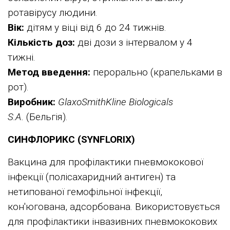
ротавірусу людини.
Вік:
дітям у віці від 6 до 24 тижнів.
Кількість доз:
дві дози з інтервалом у 4
тижні.
Метод введення:
перорально (крапельками в
рот).
Виробник:
GlaxoSmithKline Biologicals
S.A.
(Бельгія).
СИНФЛОРИКС (SYNFLORIX)
Вакцина для профілактики пневмококової
інфекції (полісахаридний антиген) та
нетипованої гемофільної інфекції,
кон'югована, адсорбована. Використовується
для профілактики інвазивних пневмококових