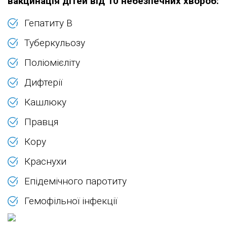
вакцинація дітей від 10 небезпечних хвороб:
Гепатиту В
Туберкульозу
Поліомієліту
Дифтерії
Кашлюку
Правця
Кору
Краснухи
Епідемічного паротиту
Гемофільної інфекції