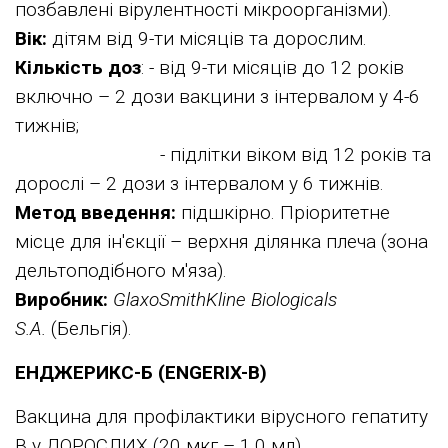
позбавлені вірулентності мікроорганізми).
Вік:
дітям від 9-ти місяців та дорослим.
Кількість доз
: - від 9-ти місяців до 12 років
включно – 2 дози вакцини з інтервалом у 4-6
тижнів;
- підлітки віком від 12 років та
дорослі – 2 дози з інтервалом у 6 тижнів.
Метод введення:
підшкірно. Пріоритетне
місце для ін'єкції – верхня ділянка плеча (зона
дельтоподібного м'яза).
Виробник:
GlaxoSmithKline Biologicals
S.A.
(Бельгія).
ЕНДЖЕРИКС-Б (ENGERIX-B)
Вакцина для профілактики вірусного гепатиту
В у ДОРОСЛИХ (20 мкг – 1,0 мл),