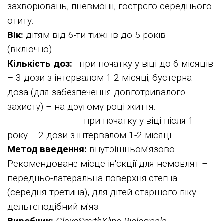
захворювань, пневмонії, гострого середнього
отиту.
Вік:
дітям від 6-ти тижнів до 5 років
(включно).
Кількість доз:
- при початку у віці до 6 місяців
– 3 дози з інтервалом 1-2 місяці; бустерна
доза (для забезпечення довготривалого
захисту) – на другому році життя.
- при початку у віці після 1
року – 2 дози з інтервалом 1-2 місяці.
Метод введення:
внутрішньом'язово.
Рекомендоване місце ін'єкції для немовлят –
передньо-латеральна поверхня стегна
(середня третина), для дітей старшого віку –
дельтоподібний м'яз.
Виробник:
GlaxoSmithKline Biologicals