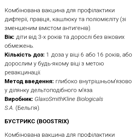
Комбінована вакцина для профілактики
дифтерії, правця, кашлюку та поліомієліту (зі
зменшеним вмістом антигенів).
Вік:
діти від 3-х років та дорослі без вікових
обмежень.
Кількість доз:
1 доза у віці 6 або 16 років, або
дорослим у будь-якому віці з метою
ревакцинації.
Метод введення:
глибоко внутрішньом'язово
у ділянку дельтоподібного м'яза.
Виробник:
GlaxoSmithKline Biologicals
S.A.
(Бельгія).
БУСТРИКС (BOOSTRIX)
Комбінована вакцина для профілактики