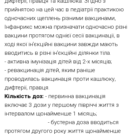
дифтерії, правця та кашлюка. Згідно з
прийнятою на цей час в педіатрії практикою
одночасних щеплень різними вакцинами,
Інфанрикс можна призначати одночасно різні
вакцини протягом однієї сесії вакцинації, в
ході якої ін'єкційні вакцини завжди мають
вводитись в різні ін'єкційні ділянки тіла.
- активна імунізація дітей від 2-х місяців;
- ревакцинація дітей, яким раніше
проводилась вакцинація проти кашлюку,
дифтерії, правця.
Кількість доз:
- первинна вакцинація
включає 3 дози у першому півріччі життя з
інтервалом щонайменше 1 місяць;
- бустерна доза вводиться
протягом другого року життя щонайменше