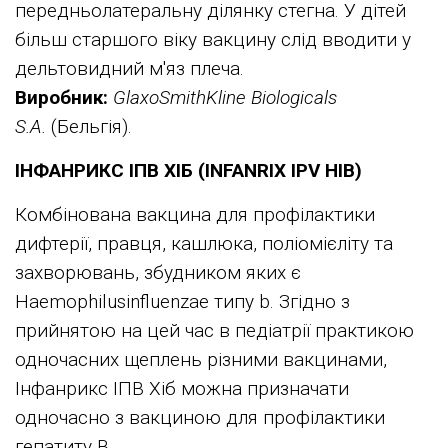
передньолатеральну ділянку стегна. У дітей
більш старшого віку вакцину слід вводити у
дельтовидний м'яз плеча.
Виробник:
GlaxoSmithKline Biologicals
S.A.
(Бельгія).
ІНФАНРИКС ІПВ ХІБ (INFANRIX IPV HIB)
Комбінована вакцина для профілактики
дифтерії, правця, кашлюка, поліомієліту та
захворювань, збудником яких є
Haemophilusinfluenzae типу b. Згідно з
прийнятою на цей час в педіатрії практикою
одночасних щеплень різними вакцинами,
Інфанрикс ІПВ Хіб можна призначати
одночасно з вакциною для профілактики
гепатиту В.