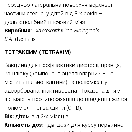
передньо-латеральна поверхня верхньої
частини стегна, у дітей від 3-х років –
дельтоподібний плечовий м'яз.
Виробник:
GlaxoSmithKline Biologicals
S.A.
(Бельгія).
ТЕТРАКСИМ (TETRAXIM)
Вакцина для профілактики дифтерії, правця,
кашлюку (компонент ацеллюлярний – не
містить цільної клітини) та поліомієліту
адсорбована, інактивована. Показана дітям,
які мають протипоказання до введення живої
поліомієлітної вакцини (ОПВ).
Вік:
дітям від 2-х місяців.
Кількість доз:
- дві дози для курсу первинної