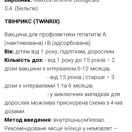
S.A.
(Бельгія).
ТВІНРИКС (TWINRIX)
Вакцина для профілактики гепатитів А
(інактивована) і В (адсорбована).
Вік:
дітям від 1 року, підліткам, дорослим.
Кількість доз:
- від 1 року до 15 років – 2
дози вакцини з інтервалом 6-12 місяців;
- від 15 років і старше – 3
дози з інтервалами 1 та 6 місяців;
- у виключних випадках для
дорослих можлива прискорена схема з 4-ма
дозами.
Метод введення:
внутрішньом'язово.
Рекомендоване місце ін'єкції у немовлят –