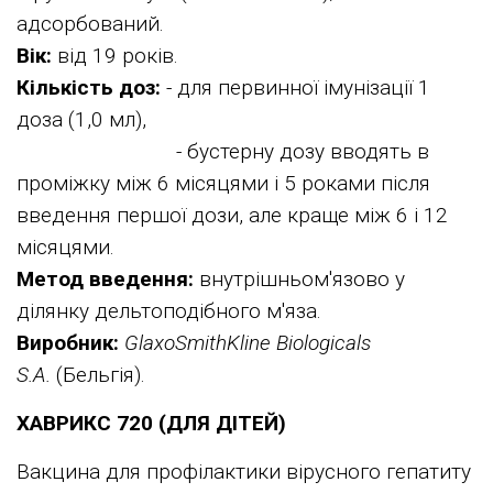
адсорбований.
Вік:
від 19 років.
Кількість доз:
- для первинної імунізації 1
доза (1,0 мл),
- бустерну дозу вводять в
проміжку між 6 місяцями і 5 роками після
введення першої дози, але краще між 6 і 12
місяцями.
Метод введення:
внутрішньом'язово у
ділянку дельтоподібного м'яза.
Виробник:
GlaxoSmithKline Biologicals
S.A.
(Бельгія).
ХАВРИКС 720 (ДЛЯ ДІТЕЙ)
Вакцина для профілактики вірусного гепатиту