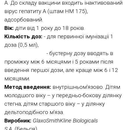
А. До складу вакцини входить інактивований
вірус гепатиту А (штам НM 175),
адсорбований.
Вік:
діти від 1 року до 18 років.
Кількість доз:
- для первинної імунізації 1
доза (0,5 мл),
- бустерну дозу вводять в
проміжку між 6 місяцями і 5 роками після
введення першої дози, але краще між 6 і 12
місяцями.
Метод введення:
внутрішньом'язово. Дітям
молодшого віку – у передньо-бокову ділянку
стегна; дітям старшого віку – у ділянку
дельтоподібного м'яза.
Виробник:
GlaxoSmithKline Biologicals
S.A.
(Бельгія).