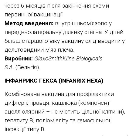
через 6 місяців після закінчення схеми
первинної вакцинації.
Метод введення:
внутрішньом'язово у
передньолатеральну ділянку стегна. У дітей
більш старшого віку вакцину слід вводити у
дельтовидний м'яз плеча.
Виробник:
GlaxoSmithKline Biologicals
S.A.
(Бельгія).
ІНФАНРИКС ГЕКСА (INFANRIX HEXA)
Комбінована вакцина для профілактики
дифтерії, правця, кашлюка (компонент
ацеллюлярний – не містить цільної клітини),
гепатиту В, поліомієліту та гемофільної
інфекції типу В.