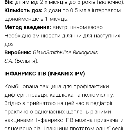
Вік:
дітям від 2-х місяців до 5 років (включно).
Кількість доз:
3 дози по 0,5 мл з інтервалом
щонайменше в 1 місяць.
Метод введення:
внутрішньом'язово.
Необхідно змінювати ділянки для наступних
доз.
Виробник:
GlaxoSmithKline Biologicals
S.A.
(Бельгія).
ІНФАНРИКС ІПВ (INFANRIX IPV)
Комбінована вакцина для профілактики
дифтерії, правця, кашлюка та поліомієліту.
Згідно з прийнятою на цей час в педіатрії
практикою одночасних щеплень різними
вакцинами, Інфанрикс ІПВ можна призначати
одночасно різні вакцини протягом однієї сесії