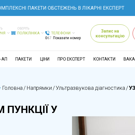
СНІ ПАКЕТИ ОБСТЕЖЕНЬ В ЛІКАРНІ ЕКСПЕРТ
ТЬ
ОБЕРІТЬ
Запис на
РНЯ
ПОЛІКЛІНІКА
ТЕЛЕФОНИ
консультацію
0
6
7
Показати номер
-АП
ПАКЕТИ
ЦІНИ
ПРО ЕКСПЕРТ
КОНТАКТИ
ВАКА
Головна
/
Напрямки
/
Ультразвукова діагностика
/
УЗ
 ПУНКЦІЇ У