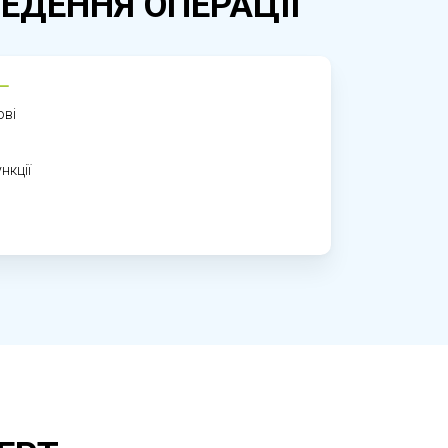
ЕДЕННЯ ОПЕРАЦІІ
ові
чань. УЗД-контроль дозволяє
ьшого лікування.
нкції