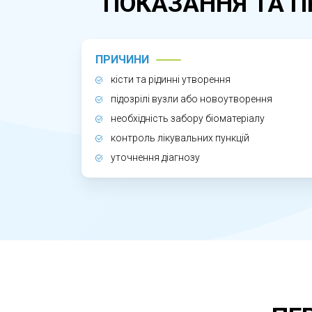
ПОКАЗАННЯ ТА П
точність. Після завершення пацієнт за
ЧОМУ УЗД ПІД КОНТРОЛЕМ ПУНК
ПРИЧИНИ
кісти та рідинні утворення
Метод забезпечує високу діагностичну 
підозрілі вузли або новоутворення
мінімізувати ризики, скоротити час пр
необхідність забору біоматеріалу
контроль лікувальних пункцій
уточнення діагнозу