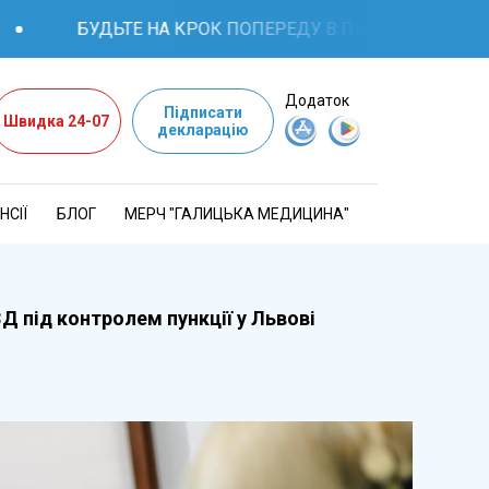
БУДЬТЕ НА КРОК ПОПЕРЕДУ В ПИТАННЯХ ЗДОРОВ'Я: К
Додаток
Підписати
Швидка 24-07
декларацію
НСІЇ
БЛОГ
МЕРЧ "ГАЛИЦЬКА МЕДИЦИНА"
Д під контролем пункції у Львові