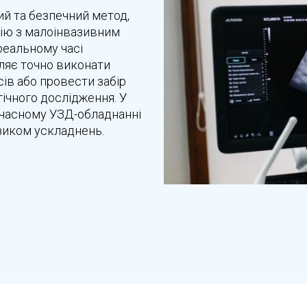
ий та безпечний метод,
цію з малоінвазивним
реальному часі
ляє точно виконати
сів або провести забір
гічного дослідження. У
учасному УЗД-обладнанні
зиком ускладнень.