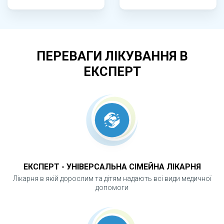
дослідження.
ЧОМУ УЗД КУЛЬШОВИХ СУГЛОБІВ Є
ВАЖЛИВИМ?
ПЕРЕВАГИ ЛІКУВАННЯ В
ЕКСПЕРТ
Раннє виявлення порушень розвитку
кульшових суглобів дозволяє розпочати
лікування вчасно та уникнути серйозних
ускладнень у майбутньому. УЗД допомагає
запобігти порушенням ходи, болю та
ортопедичним проблемам у старшому віці,
забезпечуючи правильний розвиток опорно-
ЕКСПЕРТ - УНІВЕРСАЛЬНА СІМЕЙНА ЛІКАРНЯ
рухового апарату дитини.
Лікарня в якій дорослим та дітям надають всі види медичної
допомоги