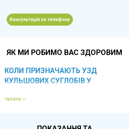
Консультація по телефону
ЯК МИ РОБИМО ВАС ЗДОРОВИМ
КОЛИ ПРИЗНАЧАЮТЬ УЗД
КУЛЬШОВИХ СУГЛОБІВ У
НЕМОВЛЯТ?
Читати
Дослідження рекомендоване всім дітям у
перші місяці життя як скринінгове
обстеження. Обов’язково УЗД призначають
ПОКАЗАННЯ ТА