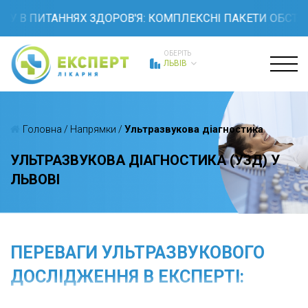
 ПИТАННЯХ ЗДОРОВ'Я: КОМПЛЕКСНІ ПАКЕТИ ОБСТЕЖЕНЬ 
ОБЕРІТЬ
ЛЬВІВ
Головна
/
Напрямки
/
Ультразвукова діагностика
УЛЬТРАЗВУКОВА ДІАГНОСТИКА (УЗД) У
ЛЬВОВІ
ПЕРЕВАГИ УЛЬТРАЗВУКОВОГО
ДОСЛІДЖЕННЯ В ЕКСПЕРТІ: