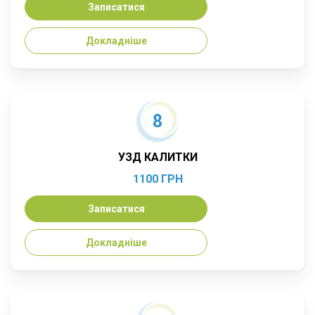
Записатися
кіст та доброякісних пухлин органів у
жінок.
Докладніше
8
УЗД КАЛИТКИ
1100 ГРН
Записатися
Докладніше