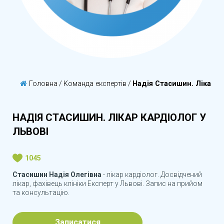
Головна
/
Команда експертів
/
Надія Стасишин. Лікар к
НАДІЯ СТАСИШИН. ЛІКАР КАРДІОЛОГ У
ЛЬВОВІ
1045
Стасишин Надія Олегівна
- лікар кардіолог. Досвідчений
лікар, фахівець клініки Експерт у Львові. Запис на прийом
та консультацію.
Записатися