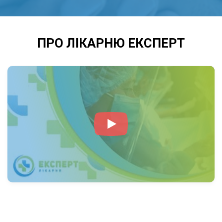
Вроджені та набуті вади серця
–
дефекти, які можуть виявитися в будь-
якому віці.
ПРО ЛІКАРНЮ ЕКСПЕРТ
МЕТОДИ ДІАГНОСТИКИ ТА
ЛІКУВАННЯ:
Електрокардіограма (ЕКГ)
– вивчає
електричну активність серця та
допомагає виявити порушення ритму.
УЗД серця (ехокардіографія)
– дозволяє
візуалізувати структуру серця та оцінити
стан клапанів.
Холтерівське моніторування
– добове