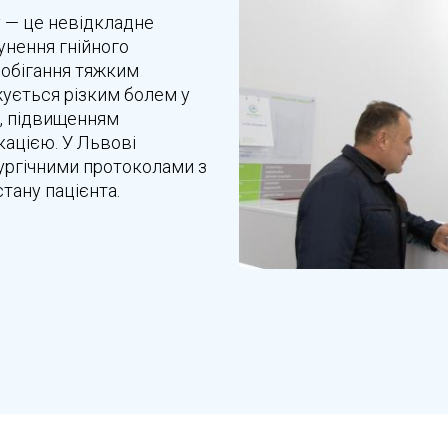
 — це невідкладне
унення гнійного
побігання тяжким
ується різким болем у
м, підвищенням
кацією. У Львові
ургічними протоколами з
тану пацієнта.