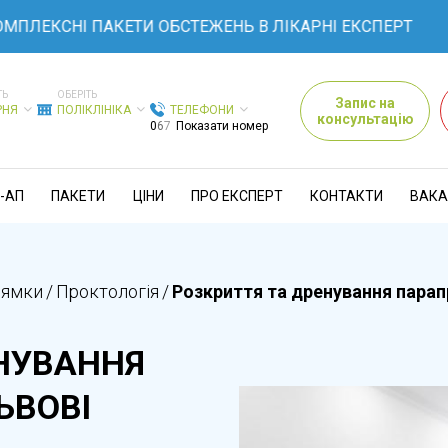
КСНІ ПАКЕТИ ОБСТЕЖЕНЬ В ЛІКАРНІ ЕКСПЕРТ
ТЬ
ОБЕРІТЬ
Запис на
РНЯ
ПОЛІКЛІНІКА
ТЕЛЕФОНИ
консультацію
0
6
7
Показати номер
-АП
ПАКЕТИ
ЦІНИ
ПРО ЕКСПЕРТ
КОНТАКТИ
ВАКА
рямки
/
Проктологія
/
Розкриття та дренування парап
ЕНУВАННЯ
ЬВОВІ