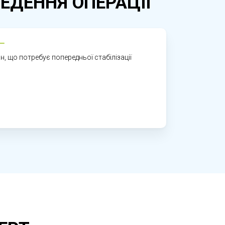
ЕДЕННЯ ОПЕРАЦІІ
я нориць прямої кишки та хронізації
, що потребує попередньої стабілізації
но покращити прогноз. Після