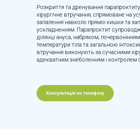
Розкриття та дренування парапроктиту
хірургічне втручання, спрямоване на ус
запалення навколо прямої кишки та за
ускладненням. Парапроктит супроводж
ділянці ануса, набряком, почервоніння
температури тіла та загальною інтокси
втручання виконують за сучасними хір
адекватним знеболенням і контролем с
Консультація по телефону